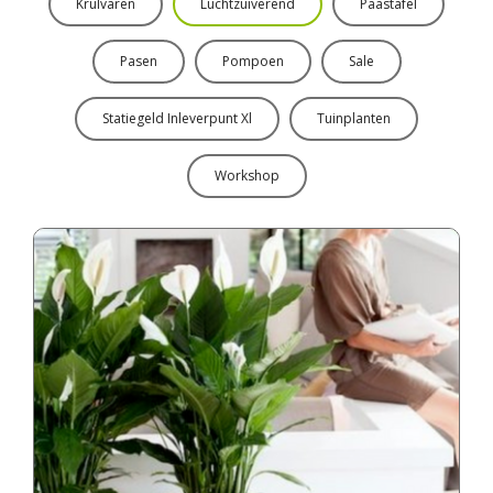
Krulvaren
Luchtzuiverend
Paastafel
Pasen
Pompoen
Sale
Statiegeld Inleverpunt Xl
Tuinplanten
Workshop