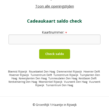
Toon alle openingstijden
Cadeaukaart saldo check
Kaartnummer:
*
Check saldo
Bloemist Rijswijk
Rouwboeket Den Haag
Dierenwinkel Rijswijk
Hovenier Delft
Hovenier Rijswijk
Tuincentrum Delft
Tuincentrum Rijswijk
Tuinplanten Den
Haag
Kamerplanten Den Haag
Tuinmeubelen Den Haag
Kerstboom Delft
Kerstversiering Den Haag
Woonwinkel Rijswijk
Vuurwerk Den Haag
Vuurwerk
Rijswijk
Tuincentrum Den Haag
© GroenRijk 't Haantje in Rijswijk