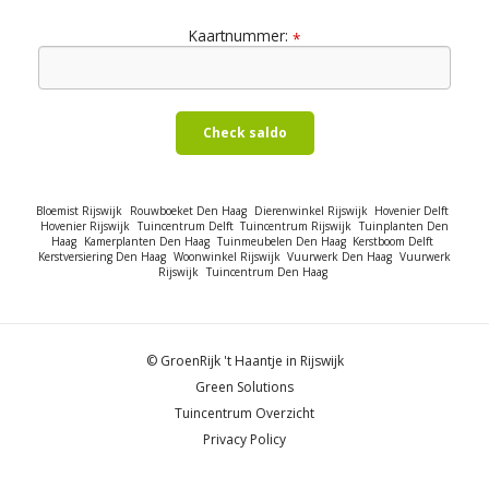
Kaartnummer:
*
Check saldo
Bloemist Rijswijk
Rouwboeket Den Haag
Dierenwinkel Rijswijk
Hovenier Delft
Hovenier Rijswijk
Tuincentrum Delft
Tuincentrum Rijswijk
Tuinplanten Den
Haag
Kamerplanten Den Haag
Tuinmeubelen Den Haag
Kerstboom Delft
Kerstversiering Den Haag
Woonwinkel Rijswijk
Vuurwerk Den Haag
Vuurwerk
Rijswijk
Tuincentrum Den Haag
© GroenRijk 't Haantje in Rijswijk
Green Solutions
Tuincentrum Overzicht
Privacy Policy