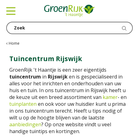
G
a
n
a
a
r
c
Home
o
n
Tuincentrum Rijswijk
t
GroenRijk 't Haantje is een zeer eigentijds
e
tuincentrum
in
Rijswijk
en is gespecialiseerd in
n
alles voor het inrichten en onderhouden van uw
t
huis en tuin. In ons tuincentrum in Rijswijk heeft u
de keuze uit een breed assortiment van
kamer
- en
tuinplanten
en ook voor uw huisdier kunt u prima
in ons tuincentrum terecht. Heeft u tips nodig of
wilt u op de hoogte blijven van de laatste
aanbiedingen
? Op onze website vindt u veel
handige tuintips en kortingen.