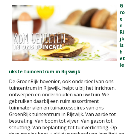
G
ro
e
n
Ri
jk
is
h
et
le
ukste tuincentrum in Rijswijk
De GroenRijk hovenier, ook onderdeel van ons
tuincentrum in Rijswijk, helpt u bij het inrichten,
ontwerpen en onderhouden van uw tuin. We
gebruiken daarbij een ruim assortiment
tuinmaterialen en tuinaccessoires van ons
GroenRijk tuincentrum in Rijswijk. Van aarde tot
bestrating. Van boom tot vijver. Van gazon tot
schutting. Van beplanting tot tuinverlichting. Op