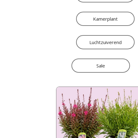
Kamerplant
Luchtzuiverend
Sale