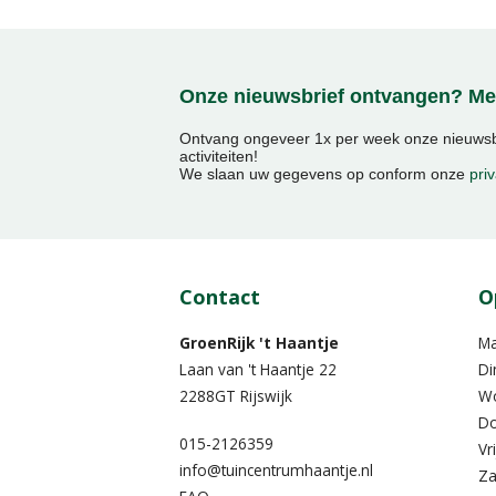
Onze nieuwsbrief ontvangen? Mel
Ontvang ongeveer 1x per week onze nieuwsbr
activiteiten!
We slaan uw gegevens op conform onze
priv
Contact
O
GroenRijk 't Haantje
M
Laan van 't Haantje 22
Di
2288GT Rijswijk
W
Do
015-2126359
Vr
info@tuincentrumhaantje.nl
Za