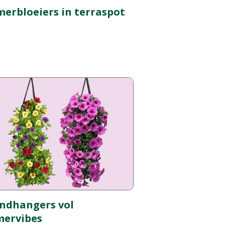
erbloeiers in terraspot
ndhangers vol
mervibes