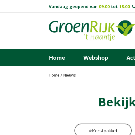
Ga
Vandaag geopend van
09:00
tot
18:00
naar
content
Home
Webshop
Act
Home
Nieuws
Bekijk
#kerstpakket