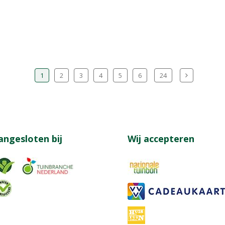
1
2
3
4
5
6
24
angesloten bij
Wij accepteren