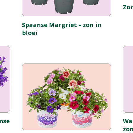
Zom
Spaanse Margriet – zon in
bloei
nse
Wa
zo