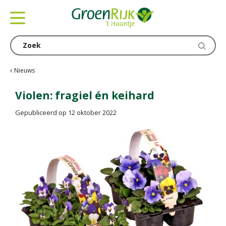
G
a
n
a
a
r
c
Nieuws
o
n
Violen: fragiel én keihard
t
Gepubliceerd op
12 oktober 2022
e
n
t