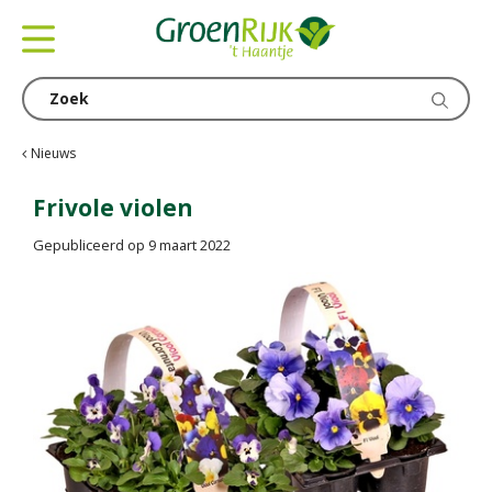
G
a
n
a
a
r
c
Nieuws
o
n
Frivole violen
t
Gepubliceerd op
9 maart 2022
e
n
t