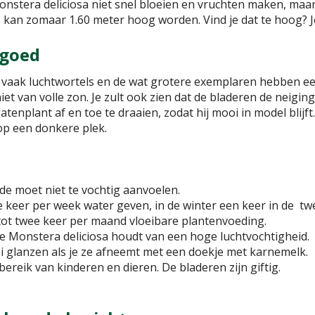
nstera deliciosa niet snel bloeien en vruchten maken, maar
 kan zomaar 1.60 meter hoog worden. Vind je dat te hoog? J
 goed
 vaak luchtwortels en de wat grotere exemplaren hebben e
iet van volle zon. Je zult ook zien dat de bladeren de neigin
tenplant af en toe te draaien, zodat hij mooi in model blijft
p een donkere plek.
rde moet niet te vochtig aanvoelen.
e keer per week water geven, in de winter een keer in de tw
tot twee keer per maand vloeibare plantenvoeding.
De Monstera deliciosa houdt van een hoge luchtvochtigheid.
 glanzen als je ze afneemt met een doekje met karnemelk.
ereik van kinderen en dieren. De bladeren zijn giftig.