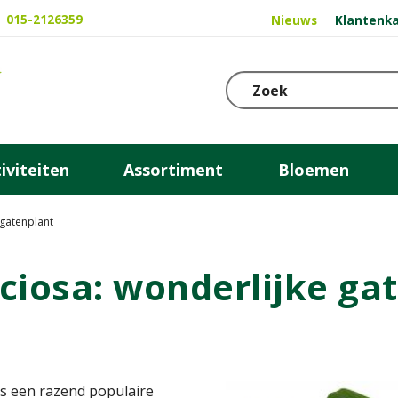
015-2126359
Nieuws
Klantenka
iviteiten
Assortiment
Bloemen
 gatenplant
ciosa: wonderlijke ga
is een razend populaire