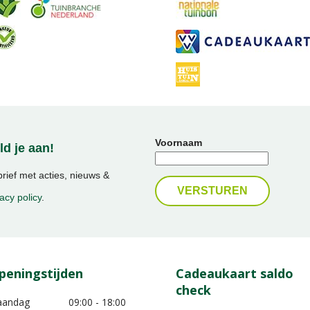
Voornaam
d je aan!
ief met acties, nieuws &
acy policy
.
peningstijden
Cadeaukaart saldo
check
aandag
09:00 - 18:00