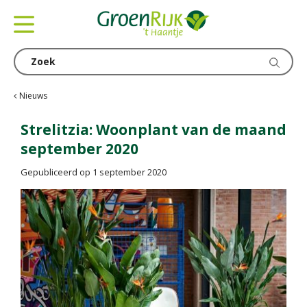
G
a
n
a
a
r
c
Nieuws
o
n
Strelitzia: Woonplant van de maand
t
september 2020
e
n
Gepubliceerd op
1 september 2020
t