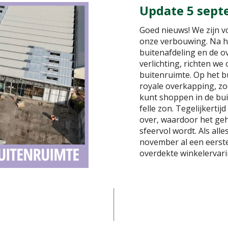
Update 5 sept
Goed nieuws! We zijn v
onze verbouwing. Na h
buitenafdeling en de o
verlichting, richten we
buitenruimte. Op het b
royale overkapping, zo
kunt shoppen in de bu
felle zon. Tegelijkertij
over, waardoor het geh
sfeervol wordt. Als all
november al een eerste
overdekte winkelervari