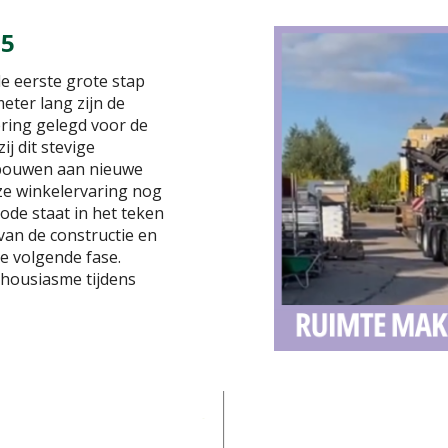
25
de eerste grote stap
meter lang zijn de
ring gelegd voor de
j dit stevige
bouwen aan nieuwe
ze winkelervaring nog
de staat in het teken
van de constructie en
e volgende fase.
thousiasme tijdens