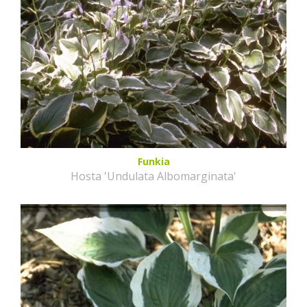
Funkia
Hosta 'Undulata Albomarginata'