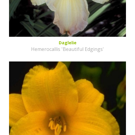
Daglelie
Hemerocallis 'Beautiful Edgings'