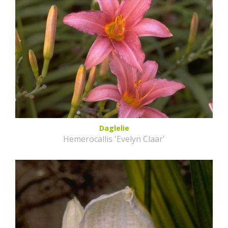
Daglelie
Hemerocallis 'Evelyn Claar'