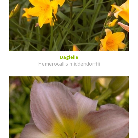
Daglelie
Hemerocallis middendorffii