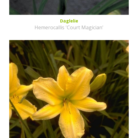
Daglelie
Hemerocallis 'Court Magician'