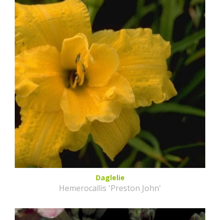
Daglelie
Hemerocallis 'Preston John'