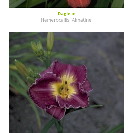
Daglelie
Hemerocallis 'Almatine'