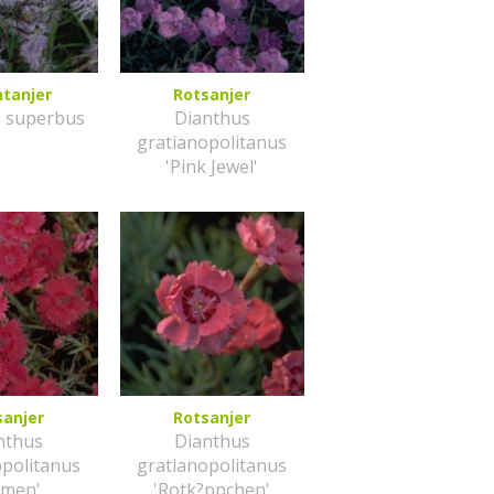
htanjer
Rotsanjer
s superbus
Dianthus
gratianopolitanus
'Pink Jewel'
sanjer
Rotsanjer
nthus
Dianthus
opolitanus
gratianopolitanus
mmen'
'Rotk?ppchen'