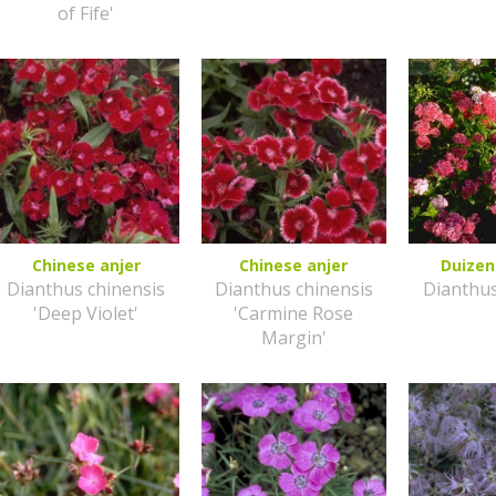
of Fife'
Chinese anjer
Chinese anjer
Duize
Dianthus chinensis
Dianthus chinensis
Dianthu
'Deep Violet'
'Carmine Rose
Margin'