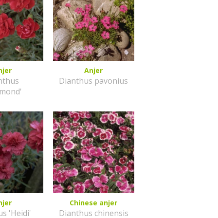
njer
Anjer
nthus
Dianthus pavonius
smond'
njer
Chinese anjer
s 'Heidi'
Dianthus chinensis