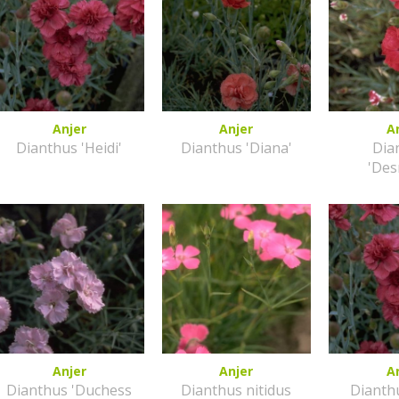
Anjer
Anjer
A
Dianthus 'Heidi'
Dianthus 'Diana'
Dia
'De
Anjer
Anjer
A
Dianthus 'Duchess
Dianthus nitidus
Dianthu