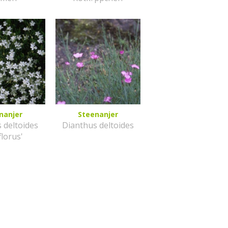
nanjer
Steenanjer
 deltoides
Dianthus deltoides
florus'