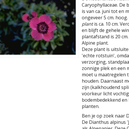
Caryophyllaceae. De b
is van ca. juni tot en 
ongeveer 5 cm. hoog.
plant
is ca. 10 cm. Ver
en blijft de gehele w
plantafstand is 20 cm. 
Alpine plant.
Deze plant is uitslui
'echte rotstuin', omda
verzorging, standplaa
zonnige plek en een m
moet u maatregelen tr
houden. Daarnaast m
zijn (kalkhoudend spl
voorkeur licht vochtig
bodembedekkend en l
planten.
Ben je op zoek naar D
De Dianthus alpinus '
als Alpenanjer. Deze