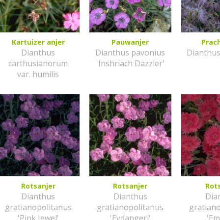
Kartuizer anjer
Pauwanjer
Prac
Dianthus
Dianthus pavonius
Dianthu
carthusianorum
'Inshriach Dazzler'
var. humilis
Rotsanjer
Rotsanjer
Rot
Dianthus
Dianthus
Dia
gratianopolitanus
gratianopolitanus
gratian
'Pink Jewel'
'Eydangeri'
'E