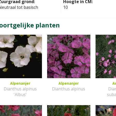
Zuurgraad grond:
Hoogte in CM:
Neutraal tot basisch
10
oortgelijke planten
Alpenanjer
Alpenanjer
A
Dianthus alpinus
Dianthus alpinus
Dia
'Albus'
suba