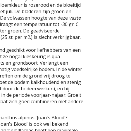
loemkleur is rozerood en de bloeitijd
met juli. De bladeren zijn groen en
 De volwassen hoogte van deze
vaste
draagt een temperatuur tot -30 gr. C.
inter groen. De geadviseerde
(25 st. per m2.) Is slecht verkrijgbaar.
tend geschikt voor liefhebbers van een
t ze nogal kieskeurig is qua
ts en grondsoort. Verlangt een
atig voedselrijke bodem. In de winter
effen om de grond vrij droog te
oet de bodem kalkhoudend en stenig
it door de bodem werken), en bij
 in de periode voorjaar-najaar. Groeit
aat zich goed combineren met andere
ianthus alpinus 'Joan's Blood'?
Joan's Blood' is ook wel bekend
 Caryophyllaceae heeft een maximale