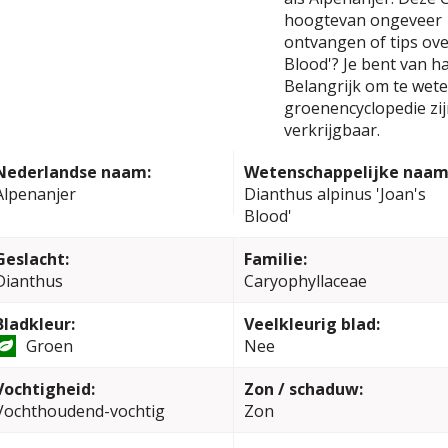
hoogtevan ongeveer 1
ontvangen of tips ove
Blood'? Je bent van h
Belangrijk om te weten
groenencyclopedie zi
verkrijgbaar.
Nederlandse naam:
Wetenschappelijke naam
Alpenanjer
Dianthus alpinus 'Joan's
Blood'
Geslacht:
Familie:
Dianthus
Caryophyllaceae
Bladkleur:
Veelkleurig blad:
Groen
Nee
Vochtigheid:
Zon / schaduw:
Vochthoudend-vochtig
Zon