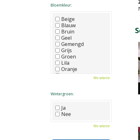
Bloemkleur:
Beige
Blauw
S
Bruin
Geel
Gemengd
Grijs
Groen
Lila
Oranje
Paars
Wis selectie
Rood
Roze
Wit
Wintergroen:
Zwart
Ja
Nee
Wis selectie