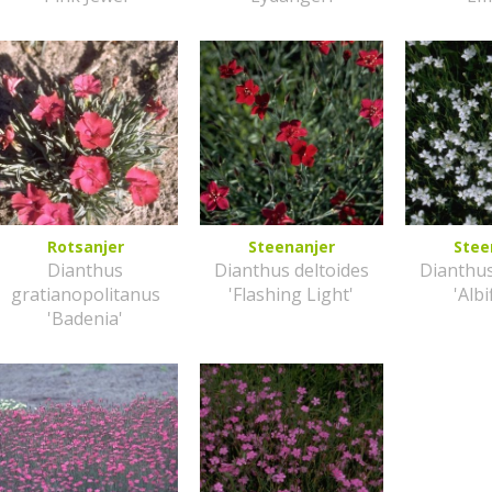
Rotsanjer
Steenanjer
Stee
Dianthus
Dianthus deltoides
Dianthus
gratianopolitanus
'Flashing Light'
'Albi
'Badenia'