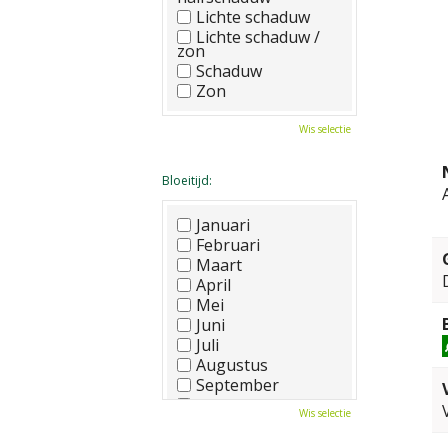
Lichte schaduw
Lichte schaduw /
zon
Schaduw
Zon
Wis selectie
Bloeitijd:
Januari
Februari
Maart
April
Mei
Juni
Juli
Augustus
September
Oktober
Wis selectie
November
December