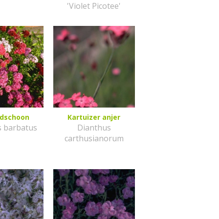
'Violet Picotee'
ndschoon
Kartuizer anjer
s barbatus
Dianthus
carthusianorum