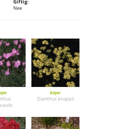
Giftig:
Nee
njer
Anjer
nthus
Dianthus knappii
caulis