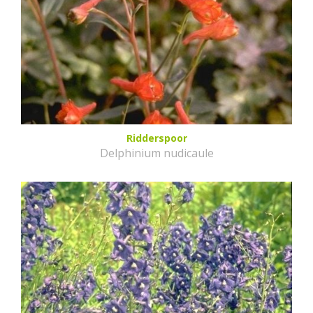
Ridderspoor
Delphinium nudicaule