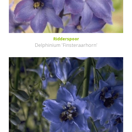
Ridderspoor
Delphinium 'Finsteraarhorn'