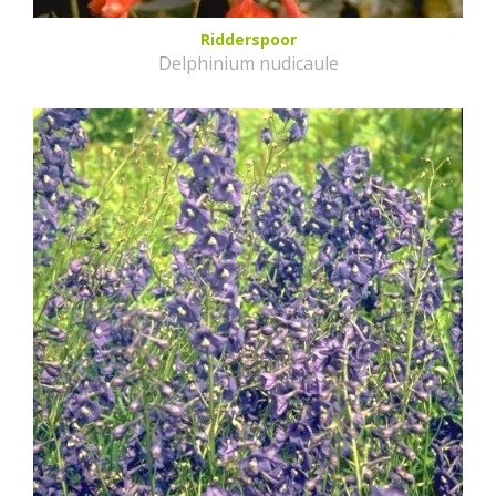
Ridderspoor
Delphinium nudicaule