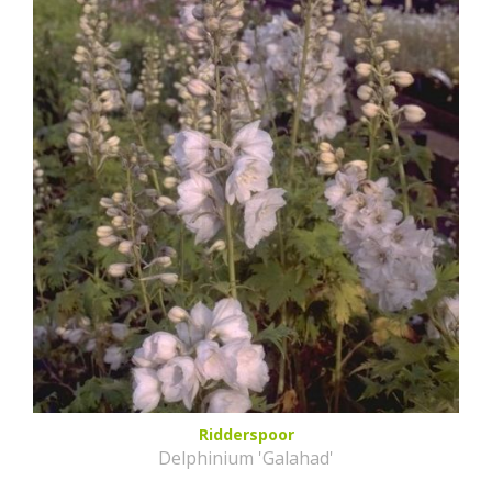
Ridderspoor
Delphinium 'Galahad'