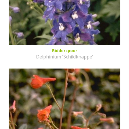
Ridderspoor
Delphinium 'Schildknappe'