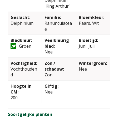
Delphinium
'King Arthur'
Geslacht:
Familie:
Bloemkleur:
Delphinium
Ranunculacea
Paars, Wit
e
Bladkleur:
Veelkleurig
Bloeitijd:
Groen
blad:
Juni, Juli
Nee
Vochtigheid:
Zon /
Wintergroen:
Vochthouden
schaduw:
Nee
d
Zon
Hoogte in
Giftig:
CM:
Nee
200
Soortgelijke planten