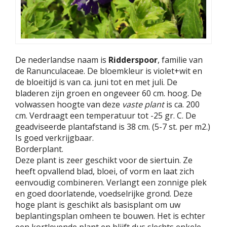
De nederlandse naam is
Ridderspoor
, familie van
de Ranunculaceae. De bloemkleur is violet+wit en
de bloeitijd is van ca. juni tot en met juli. De
bladeren zijn groen en ongeveer 60 cm. hoog. De
volwassen hoogte van deze
vaste plant
is ca. 200
cm. Verdraagt een temperatuur tot -25 gr. C. De
geadviseerde plantafstand is 38 cm. (5-7 st. per m2.)
Is goed verkrijgbaar.
Borderplant.
Deze plant is zeer geschikt voor de siertuin. Ze
heeft opvallend blad, bloei, of vorm en laat zich
eenvoudig combineren. Verlangt een zonnige plek
en goed doorlatende, voedselrijke grond. Deze
hoge plant is geschikt als basisplant om uw
beplantingsplan omheen te bouwen. Het is echter
een kortlevende plant en blijft dus slechts enkele