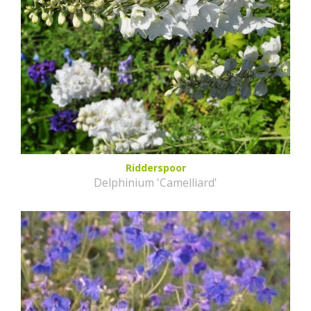
Ridderspoor
Delphinium 'Camelliard'