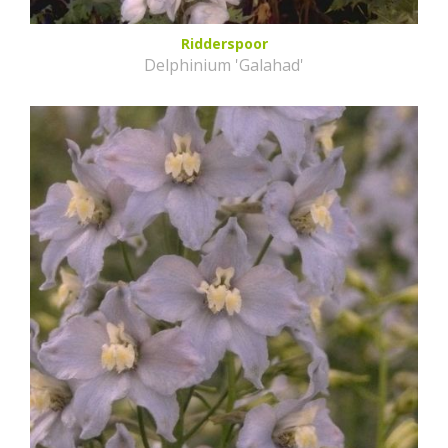
Ridderspoor
Delphinium 'Galahad'