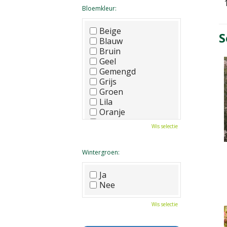
Bloemkleur:
Beige
S
Blauw
Bruin
Geel
Gemengd
Grijs
Groen
Lila
Oranje
Paars
Wis selectie
Rood
Roze
Wit
Wintergroen:
Zwart
Ja
Nee
Wis selectie