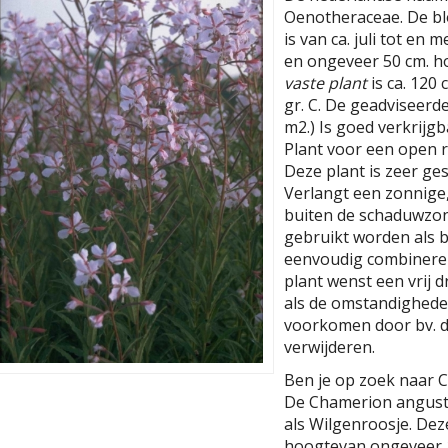
Oenotheraceae. De blo
is van ca. juli tot en
en ongeveer 50 cm. h
vaste plant
is ca. 120
gr. C. De geadviseerde
m2.) Is goed verkrijgb
Plant voor een open r
Deze plant is zeer ges
Verlangt een zonnige
buiten de schaduwzon
gebruikt worden als b
eenvoudig combinere
plant wenst een vrij 
als de omstandigheden j
voorkomen door bv. d
verwijderen.
Ben je op zoek naar C
De Chamerion angusti
als Wilgenroosje. De
hoogtevan ongeveer 1