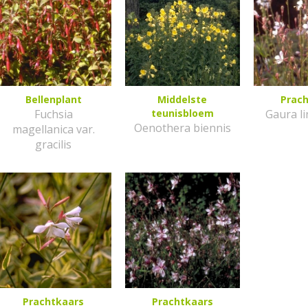
Bellenplant
Middelste
Prac
Fuchsia
teunisbloem
Gaura l
Oenothera biennis
magellanica var.
gracilis
Prachtkaars
Prachtkaars