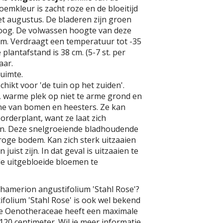
emkleur is zacht roze en de bloeitijd
 met augustus. De bladeren zijn groen
oog. De volwassen hoogte van deze
 cm. Verdraagt een temperatuur tot -35
 plantafstand is 38 cm. (5-7 st. per
aar.
uimte.
chikt voor 'de tuin op het zuiden'.
, warme plek op niet te arme grond en
e van bomen en heesters. Ze kan
orderplant, want ze laat zich
n. Deze snelgroeiende bladhoudende
droge bodem. Kan zich sterk uitzaaien
uist zijn. In dat geval is uitzaaien te
e uitgebloeide bloemen te
hamerion angustifolium 'Stahl Rose'?
folium 'Stahl Rose' is ook wel bekend
ze Oenotheraceae heeft een maximale
20 centimeter. Wil je meer informatie