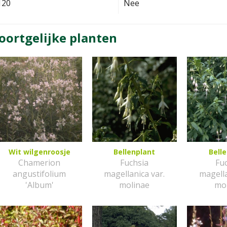
120
Nee
oortgelijke planten
Wit wilgenroosje
Bellenplant
Bell
Chamerion
Fuchsia
Fu
angustifolium
magellanica var.
magella
'Album'
molinae
mo