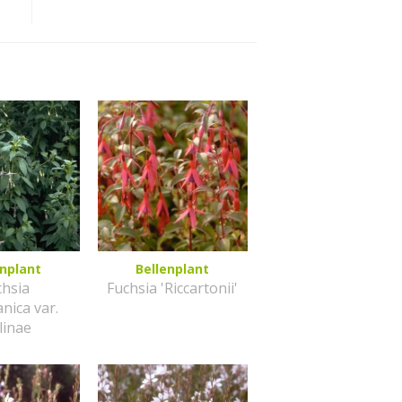
enplant
Bellenplant
chsia
Fuchsia 'Riccartonii'
nica var.
linae