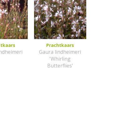
htkaars
Prachtkaars
indheimeri
Gaura lindheimeri
'Whirling
Butterflies'