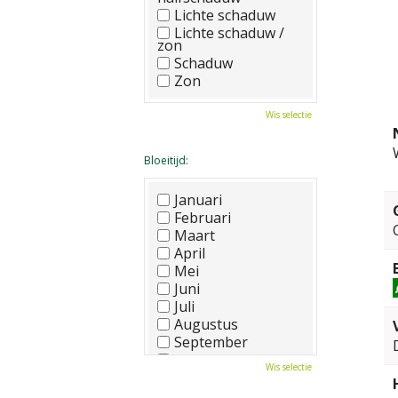
Lichte schaduw
Lichte schaduw /
zon
Schaduw
Zon
Wis selectie
Bloeitijd:
Januari
Februari
Maart
April
Mei
Juni
Juli
Augustus
September
Oktober
Wis selectie
November
December