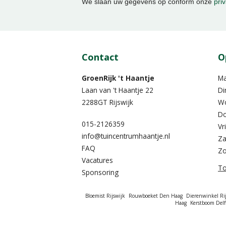
We slaan uw gegevens op conform onze
priv
Contact
O
GroenRijk 't Haantje
M
Laan van 't Haantje 22
Di
2288GT Rijswijk
W
Do
015-2126359
Vr
info@tuincentrumhaantje.nl
Za
FAQ
Z
Vacatures
To
Sponsoring
Bloemist Rijswijk
Rouwboeket Den Haag
Dierenwinkel Rij
Haag
Kerstboom Delf