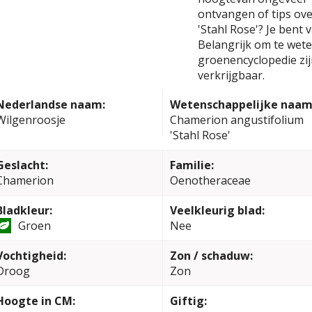
ontvangen of tips ov
'Stahl Rose'? Je bent
Belangrijk om te weten
groenencyclopedie zi
verkrijgbaar.
Nederlandse naam:
Wetenschappelijke naam
Wilgenroosje
Chamerion angustifolium
'Stahl Rose'
Geslacht:
Familie:
Chamerion
Oenotheraceae
Bladkleur:
Veelkleurig blad:
Groen
Nee
Vochtigheid:
Zon / schaduw:
Droog
Zon
Hoogte in CM:
Giftig: