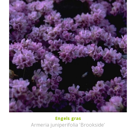
Engels gras
Armeria juniperifolia 'Brookside'