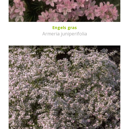
Engels gras
Armeria juniperifolia