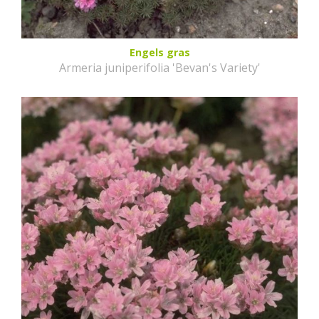
Engels gras
Armeria juniperifolia 'Bevan's Variety'