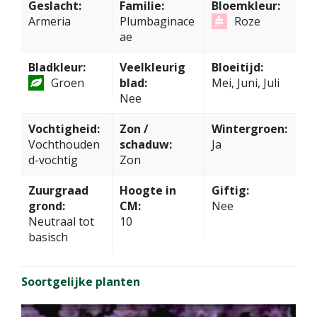
Geslacht:
Familie:
Bloemkleur:
Armeria
Plumbaginace
Roze
ae
Bladkleur:
Veelkleurig
Bloeitijd:
Groen
blad:
Mei, Juni, Juli
Nee
Vochtigheid:
Zon /
Wintergroen:
Vochthouden
schaduw:
Ja
d-vochtig
Zon
Zuurgraad
Hoogte in
Giftig:
grond:
CM:
Nee
Neutraal tot
10
basisch
Soortgelijke planten