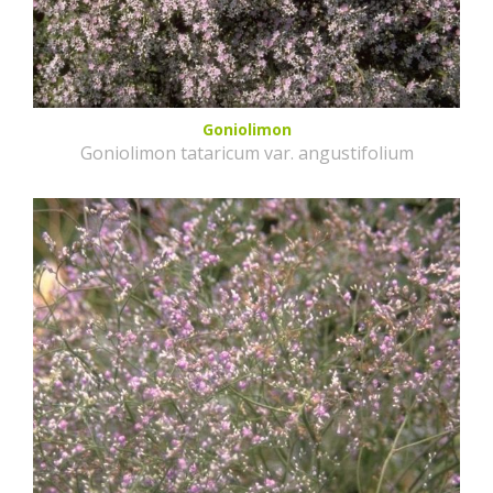
Goniolimon
Goniolimon tataricum var. angustifolium