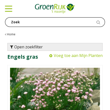
G
a
n
a
a
r
c
Home
o
n
Open zoekfilter
t
Voeg toe aan Mijn Planten
Engels gras
e
n
t