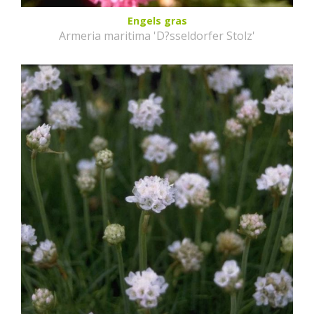
Engels gras
Armeria maritima 'D?sseldorfer Stolz'