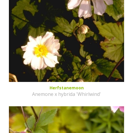
Herfstanemoon
Anemone x hybrida 'Whirlwind'