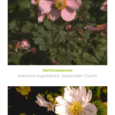
Herfstanemoon
Anemone hupehensis 'September Charm'