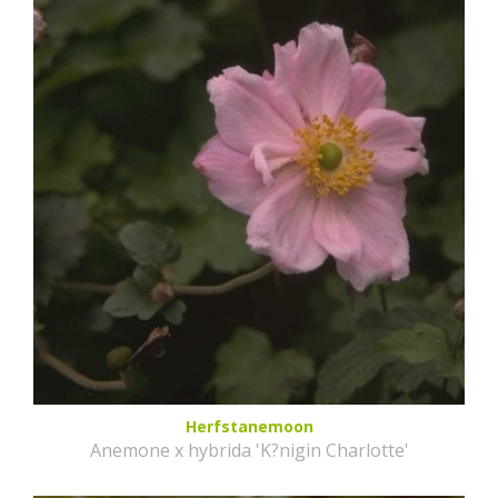
Herfstanemoon
Anemone x hybrida 'K?nigin Charlotte'