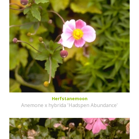
Herfstanemoon
Anemone x hybrida 'Hadspen Abundance'