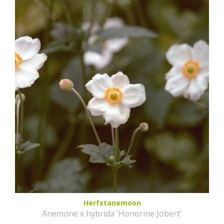
Herfstanemoon
Anemone x hybrida 'Honorine Jobert'