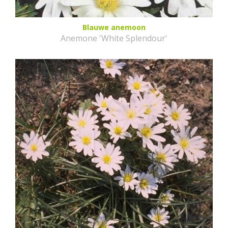
Blauwe anemoon
Anemone 'White Splendour'