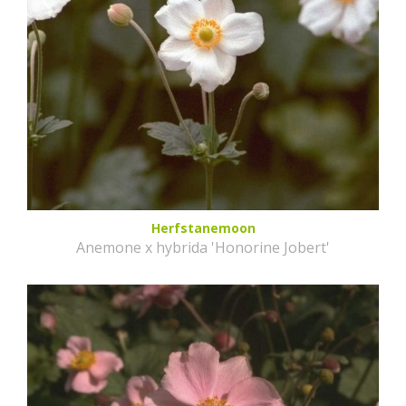
Herfstanemoon
Anemone x hybrida 'Honorine Jobert'