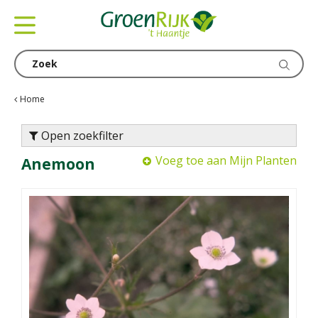
G
a
n
a
a
r
c
Home
o
n
Open zoekfilter
t
Voeg toe aan Mijn Planten
Anemoon
e
n
t