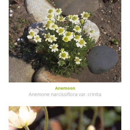
Anemoon
Anemone narcissiflora var. crinita