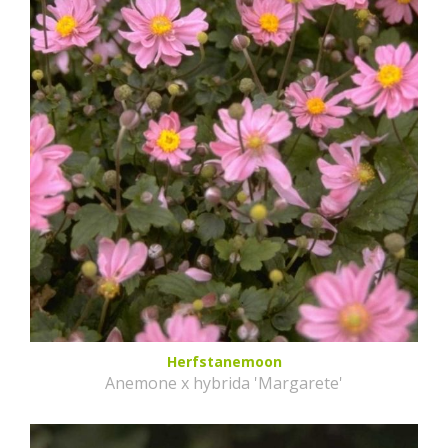
Herfstanemoon
Anemone x hybrida 'Margarete'