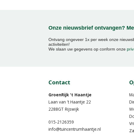
Onze nieuwsbrief ontvangen? Mel
Ontvang ongeveer 1x per week onze nieuwsbr
activiteiten!
We slaan uw gegevens op conform onze
priv
Contact
O
GroenRijk 't Haantje
M
Laan van 't Haantje 22
Di
2288GT Rijswijk
W
Do
015-2126359
Vr
info@tuincentrumhaantje.nl
Za