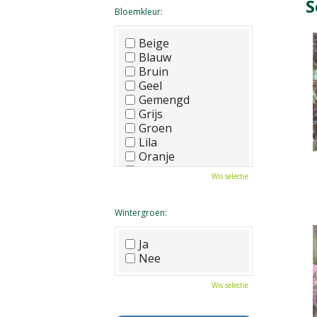
S
Bloemkleur:
Beige
Blauw
Bruin
Geel
Gemengd
Grijs
Groen
Lila
Oranje
Paars
Wis selectie
Rood
Roze
Wit
Wintergroen:
Zwart
Ja
Nee
Wis selectie