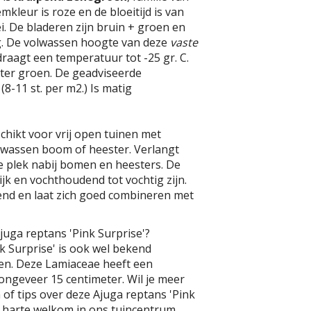
kleur is roze en de bloeitijd is van
ei. De bladeren zijn bruin + groen en
. De volwassen hoogte van deze
vaste
draagt een temperatuur tot -25 gr. C.
inter groen. De geadviseerde
(8-11 st. per m2.) Is matig
schikt voor vrij open tuinen met
olwassen boom of heester. Verlangt
e plek nabij bomen en heesters. De
k en vochthoudend tot vochtig zijn.
nd en laat zich goed combineren met
juga reptans 'Pink Surprise'?
k Surprise' is ook wel bekend
en. Deze Lamiaceae heeft een
ngeveer 15 centimeter. Wil je meer
of tips over deze Ajuga reptans 'Pink
n harte welkom in ons tuincentrum.