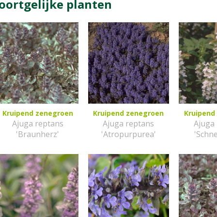
oortgelijke planten
Kruipend zenegroen
Kruipend zenegroen
Kruipend
Ajuga reptans
Ajuga reptans
Ajuga
'Braunherz'
'Atropurpurea'
'Schn