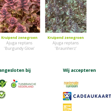
Kruipend zenegroen
Kruipend zenegroen
Ajuga reptans
Ajuga reptans
'Burgundy Glow'
'Braunherz'
angesloten bij
Wij accepteren