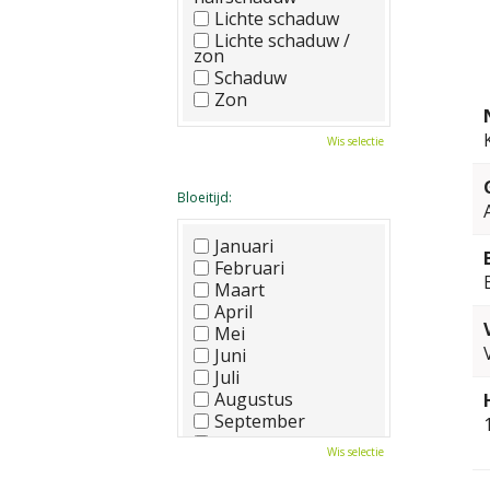
Lichte schaduw
Lichte schaduw /
zon
Schaduw
Zon
Wis selectie
Bloeitijd:
Januari
Februari
Maart
April
Mei
Juni
Juli
Augustus
September
Oktober
Wis selectie
November
December