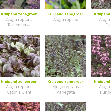
Kruipend zenegroen
Kruipend zenegroen
Kruipend
Ajuga reptans
Ajuga repens
Ajuga
'Riesenkerze'
'De
Kruipend zenegroen
Kruipend zenegroen
Kruipend
Ajuga reptans
Ajuga reptans
Ajuga
'Catlin's Giant'
'Variegata'
'Purpl