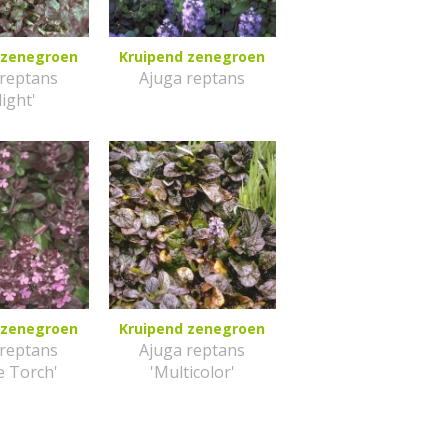
 zenegroen
Kruipend zenegroen
 reptans
Ajuga reptans
light'
 zenegroen
Kruipend zenegroen
 reptans
Ajuga reptans
e Torch'
'Multicolor'