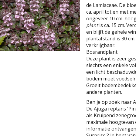
de Lamiaceae. De bloem
ca. april tot en met m
ongeveer 10 cm. hoog
plant
is ca. 15 cm. Ver
en blijft de gehele w
plantafstand is 30 cm. 
verkrijgbaar.
Bosrandplant.
Deze plant is zeer ge
slechts een enkele v
een licht beschaduwd
bodem moet voedselrij
Groeit bodembedekke
andere planten.
Ben je op zoek naar A
De Ajuga reptans 'Pin
als Kruipend zenegro
maximale hoogtevan o
informatie ontvangen 
Surprise'? Je bent va