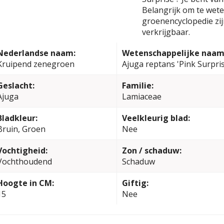
Belangrijk om te weten
groenencyclopedie zi
verkrijgbaar.
Nederlandse naam:
Wetenschappelijke naam
Kruipend zenegroen
Ajuga reptans 'Pink Surpris
Geslacht:
Familie:
Ajuga
Lamiaceae
Bladkleur:
Veelkleurig blad:
Bruin, Groen
Nee
Vochtigheid:
Zon / schaduw:
Vochthoudend
Schaduw
Hoogte in CM:
Giftig:
15
Nee