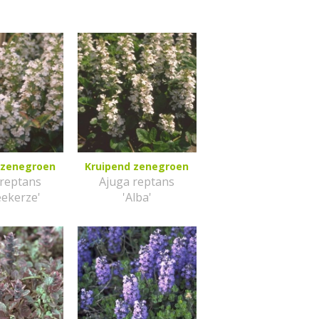
 zenegroen
Kruipend zenegroen
 reptans
Ajuga reptans
eekerze'
'Alba'