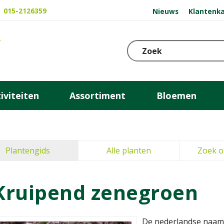
015-2126359
Nieuws
Klantenka
iviteiten
Assortiment
Bloemen
Plantengids
Alle planten
Zoek o
Kruipend zenegroen
De nederlandse naam