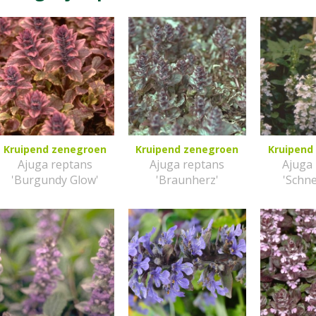
Kruipend zenegroen
Kruipend zenegroen
Kruipend
Ajuga reptans
Ajuga reptans
Ajuga
'Burgundy Glow'
'Braunherz'
'Schn