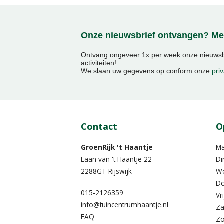
Onze nieuwsbrief ontvangen? Mel
Ontvang ongeveer 1x per week onze nieuwsbr
activiteiten!
We slaan uw gegevens op conform onze
priv
Contact
O
GroenRijk 't Haantje
M
Laan van 't Haantje 22
Di
2288GT Rijswijk
W
Do
015-2126359
Vr
info@tuincentrumhaantje.nl
Za
FAQ
Z