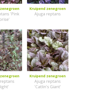
 zenegroen
Kruipend zenegroen
ptans 'Pink
Ajuga reptans
prise'
 zenegroen
Kruipend zenegroen
 reptans
Ajuga reptans
light'
'Catlin's Giant'