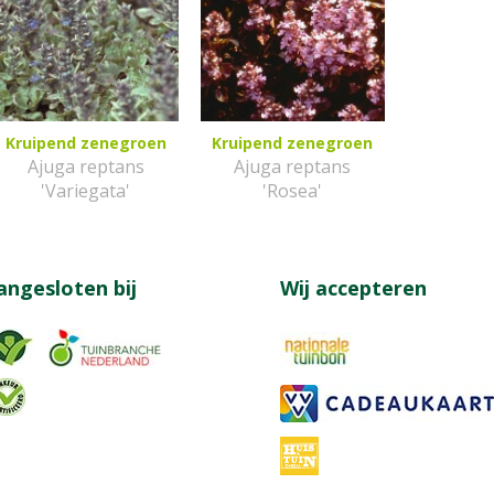
Kruipend zenegroen
Kruipend zenegroen
Ajuga reptans
Ajuga reptans
'Variegata'
'Rosea'
angesloten bij
Wij accepteren