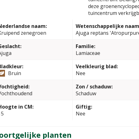
deze groenencyclopedi
tuincentrum verkrijgb
Nederlandse naam:
Wetenschappelijke naam
Kruipend zenegroen
Ajuga reptans 'Atropurpur
Geslacht:
Familie:
Ajuga
Lamiaceae
Bladkleur:
Veelkleurig blad:
Bruin
Nee
Vochtigheid:
Zon / schaduw:
Vochthoudend
Schaduw
Hoogte in CM:
Giftig:
15
Nee
oortgelijke planten