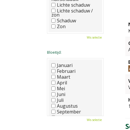
Lichte schaduw
Lichte schaduw /
zon
Schaduw
Zon
Wis selectie
Bloeitijd:
Januari
Februari
Maart
April
Mei
Juni
Juli
Augustus
September
Oktober
Wis selectie
November
S
December