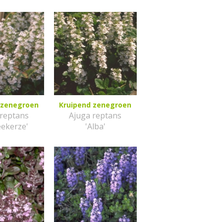
 zenegroen
Kruipend zenegroen
 reptans
Ajuga reptans
eekerze'
'Alba'