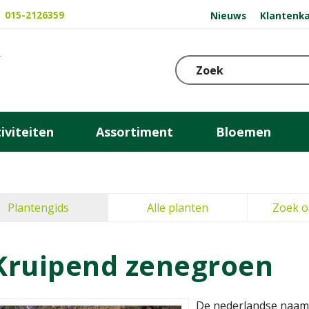
015-2126359
Nieuws
Klantenka
iviteiten
Assortiment
Bloemen
Plantengids
Alle planten
Zoek o
Kruipend zenegroen
De nederlandse naam