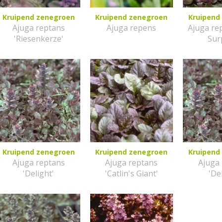
Kruipend zenegroen
Kruipend zenegroen
Kruipend
Ajuga reptans
Ajuga repens
Ajuga re
'Riesenkerze'
Sur
Kruipend zenegroen
Kruipend zenegroen
Kruipend
Ajuga reptans
Ajuga reptans
Ajuga
'Delight'
'Catlin's Giant'
'De