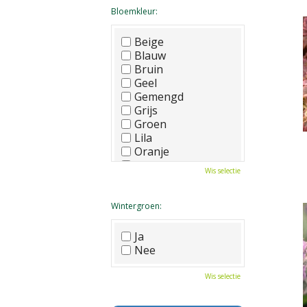
Bloemkleur:
Beige
Blauw
Bruin
Geel
Gemengd
Grijs
Groen
Lila
Oranje
Paars
Wis selectie
Rood
Roze
Wit
Wintergroen:
Zwart
Ja
Nee
Wis selectie