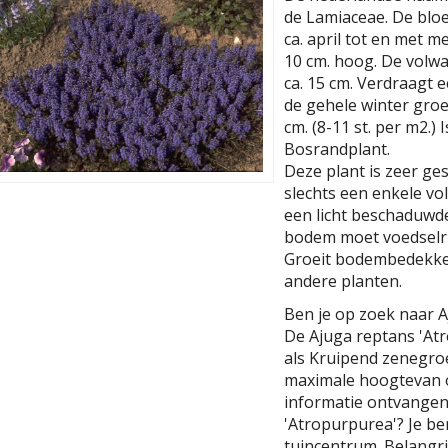
de Lamiaceae. De bloe
ca. april tot en met m
10 cm. hoog. De volw
ca. 15 cm. Verdraagt e
de gehele winter groe
cm. (8-11 st. per m2.) 
Bosrandplant.
Deze plant is zeer ge
slechts een enkele v
een licht beschaduwd
bodem moet voedselrij
Groeit bodembedekke
andere planten.
Ben je op zoek naar 
De Ajuga reptans 'At
als Kruipend zenegro
maximale hoogtevan o
informatie ontvangen 
'Atropurpurea'? Je be
tuincentrum. Belangrij