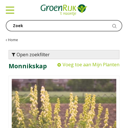
G
a
n
a
a
r
c
Home
o
n
Open zoekfilter
t
Voeg toe aan Mijn Planten
Monnikskap
e
n
t