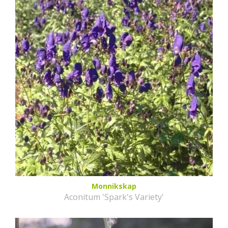
Monnikskap
Aconitum 'Spark's Variety'