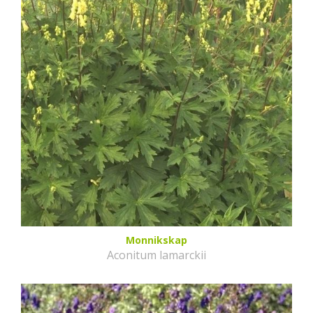
Monnikskap
Aconitum lamarckii