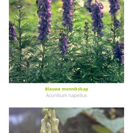
Blauwe monnikskap
Aconitum napellus