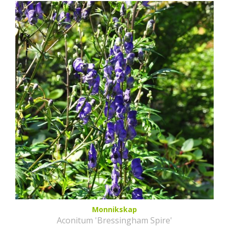
Monnikskap
Aconitum 'Bressingham Spire'