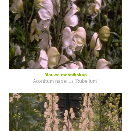
Blauwe monnikskap
Aconitum napellus 'Rubellum'