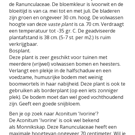
de Ranunculaceae. De bloemkleur is ivoorwit en de
bloeitijd is van ca. mei tot en met juli. De bladeren
zijn groen en ongeveer 30 cm. hoog. De volwassen
hoogte van deze
vaste plant
is ca. 70 cm. Verdraagt
een temperatuur tot -35 gr. C. De geadviseerde
plantafstand is 38 cm. (5-7 st. per m2.) Is ruim
verkrijgbaar.
Bosplant.
Deze plant is zeer geschikt voor tuinen met
meerdere (vrijwel) volwassen bomen en heesters.
Verlangt een plekje in de halfschaduw en een
voedzame, humusrijke bodem met weinig
boomwortels in haar nabijheid. Deze plant is ook te
gebruiken als borderplant (op een iets zonniger
plek). De bodem moet dan wel goed vochthoudend
zijn. Geeft een goede snijbloem.
Ben je op zoek naar Aconitum 'Ivorine'?
De Aconitum 'Ivorine' is ook wel bekend
als Monnikskap. Deze Ranunculaceae heeft een
maximale hoogtevan ongeveer 70 centimeter. Wil je