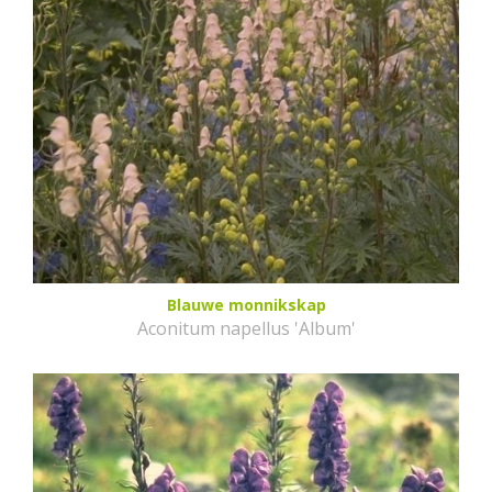
Blauwe monnikskap
Aconitum napellus 'Album'