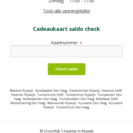
Zondag
11:00 - 17:00
Toon alle openingstijden
Cadeaukaart saldo check
Kaartnummer:
*
Check saldo
Bloemist Rijswijk
Rouwboeket Den Haag
Dierenwinkel Rijswijk
Hovenier Delft
Hovenier Rijswijk
Tuincentrum Delft
Tuincentrum Rijswijk
Tuinplanten Den
Haag
Kamerplanten Den Haag
Tuinmeubelen Den Haag
Kerstboom Delft
Kerstversiering Den Haag
Woonwinkel Rijswijk
Vuurwerk Den Haag
Vuurwerk
Rijswijk
Tuincentrum Den Haag
© GroenRijk 't Haantje in Rijswijk