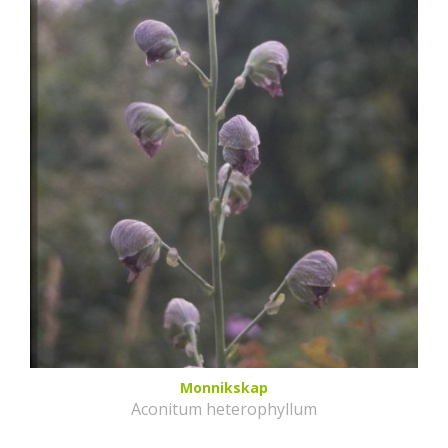
Monnikskap
Aconitum heterophyllum