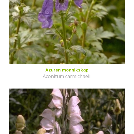
Azuren monnikskap
Aconitum carmichaelii