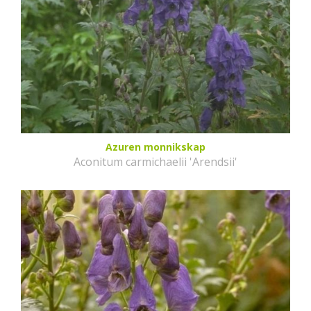
Azuren monnikskap
Aconitum carmichaelii 'Arendsii'