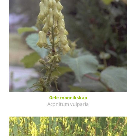
Gele monnikskap
Aconitum vulparia