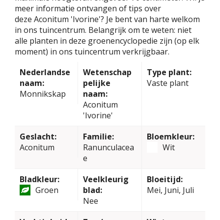
meer informatie ontvangen of tips over
deze Aconitum 'Ivorine'? Je bent van harte welkom
in ons tuincentrum. Belangrijk om te weten: niet
alle planten in deze groenencyclopedie zijn (op elk
moment) in ons tuincentrum verkrijgbaar.
Nederlandse
Wetenschap
Type plant:
naam:
pelijke
Vaste plant
Monnikskap
naam:
Aconitum
'Ivorine'
Geslacht:
Familie:
Bloemkleur:
Aconitum
Ranunculacea
Wit
e
Bladkleur:
Veelkleurig
Bloeitijd:
Groen
blad:
Mei, Juni, Juli
Nee