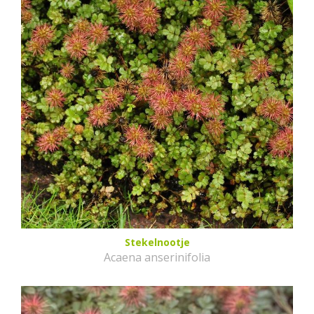
Stekelnootje
Acaena anserinifolia