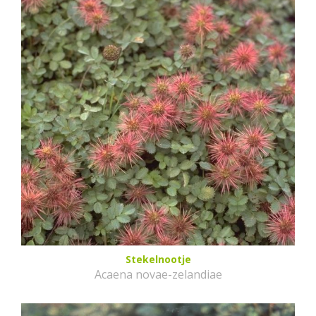
Stekelnootje
Acaena novae-zelandiae