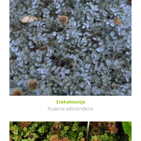
Stekelnootje
Acaena adscendens