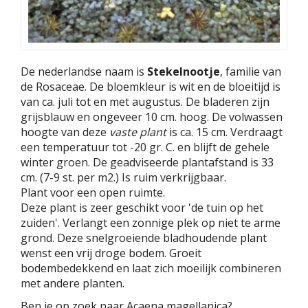
De nederlandse naam is
Stekelnootje
, familie van
de Rosaceae. De bloemkleur is wit en de bloeitijd is
van ca. juli tot en met augustus. De bladeren zijn
grijsblauw en ongeveer 10 cm. hoog. De volwassen
hoogte van deze
vaste plant
is ca. 15 cm. Verdraagt
een temperatuur tot -20 gr. C. en blijft de gehele
winter groen. De geadviseerde plantafstand is 33
cm. (7-9 st. per m2.) Is ruim verkrijgbaar.
Plant voor een open ruimte.
Deze plant is zeer geschikt voor 'de tuin op het
zuiden'. Verlangt een zonnige plek op niet te arme
grond. Deze snelgroeiende bladhoudende plant
wenst een vrij droge bodem. Groeit
bodembedekkend en laat zich moeilijk combineren
met andere planten.
Ben je op zoek naar Acaena magellanica?