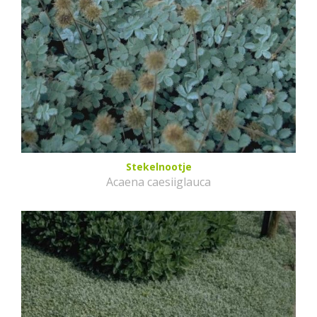
Stekelnootje
Acaena caesiiglauca