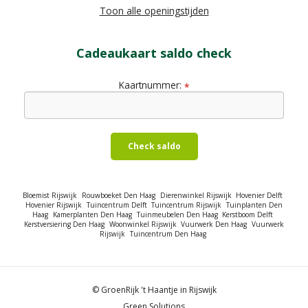
Toon alle openingstijden
Cadeaukaart saldo check
Kaartnummer:
*
Check saldo
Bloemist Rijswijk
Rouwboeket Den Haag
Dierenwinkel Rijswijk
Hovenier Delft
Hovenier Rijswijk
Tuincentrum Delft
Tuincentrum Rijswijk
Tuinplanten Den
Haag
Kamerplanten Den Haag
Tuinmeubelen Den Haag
Kerstboom Delft
Kerstversiering Den Haag
Woonwinkel Rijswijk
Vuurwerk Den Haag
Vuurwerk
Rijswijk
Tuincentrum Den Haag
© GroenRijk 't Haantje in Rijswijk
Green Solutions