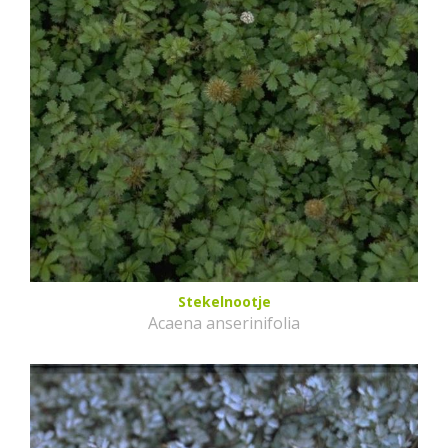
Stekelnootje
Acaena anserinifolia