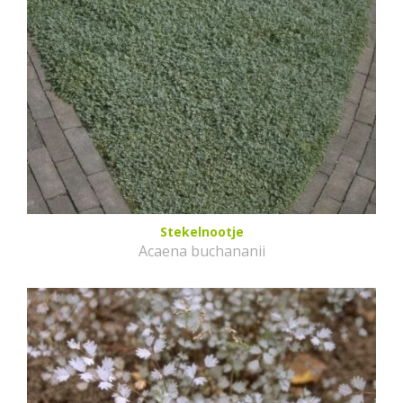
Stekelnootje
Acaena buchananii