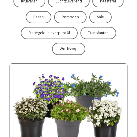
Krulvaren
Luchtzuiverend
Paastafel
Pasen
Pompoen
Sale
Statiegeld Inleverpunt Xl
Tuinplanten
Workshop