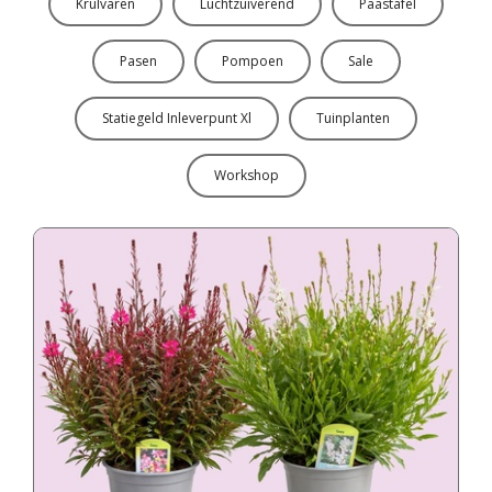
Krulvaren
Luchtzuiverend
Paastafel
Pasen
Pompoen
Sale
Statiegeld Inleverpunt Xl
Tuinplanten
Workshop