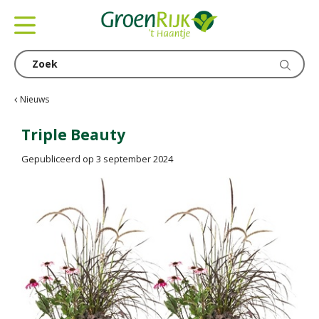
G
a
n
a
a
r
c
Nieuws
o
n
Triple Beauty
t
Gepubliceerd op
3 september 2024
e
n
t