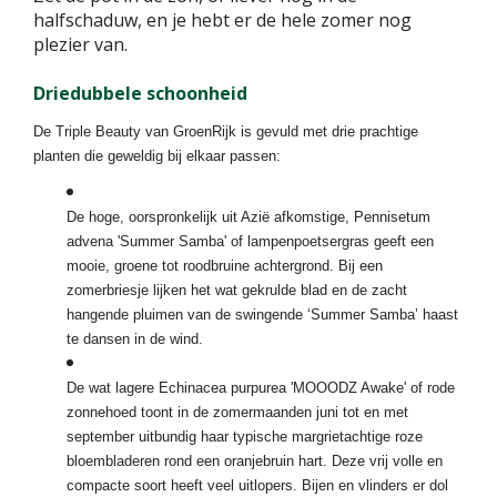
halfschaduw, en je hebt er de hele zomer nog
plezier van.
Driedubbele schoonheid
De Triple Beauty van GroenRijk is gevuld met drie prachtige
planten die geweldig bij elkaar passen:
De hoge, oorspronkelijk uit Azië afkomstige, Pennisetum
advena 'Summer Samba' of lampenpoetsergras geeft een
mooie, groene tot roodbruine achtergrond. Bij een
zomerbriesje lijken het wat gekrulde blad en de zacht
hangende pluimen van de swingende ‘Summer Samba’ haast
te dansen in de wind.
De wat lagere Echinacea purpurea 'MOOODZ Awake' of rode
zonnehoed toont in de zomermaanden juni tot en met
september uitbundig haar typische margrietachtige roze
bloembladeren rond een oranjebruin hart. Deze vrij volle en
compacte soort heeft veel uitlopers. Bijen en vlinders er dol