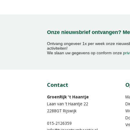
Onze nieuwsbrief ontvangen? Mel
Ontvang ongeveer 1x per week onze nieuwsbr
activiteiten!
We slaan uw gegevens op conform onze
priv
Contact
O
GroenRijk 't Haantje
M
Laan van 't Haantje 22
Di
2288GT Rijswijk
W
Do
015-2126359
Vr