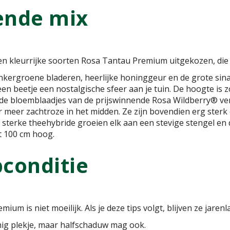
ende mix
en kleurrijke soorten Rosa Tantau Premium uitgekozen, die 
nkergroene bladeren, heerlijke honinggeur en de grote sin
n beetje een nostalgische sfeer aan je tuin. De hoogte is z
 de bloemblaadjes van de prijswinnende Rosa Wildberry® ver
r meer zachtroze in het midden. Ze zijn bovendien erg ster
sterke theehybride groeien elk aan een stevige stengel en d
ot 100 cm hoog.
pconditie
m is niet moeilijk. Als je deze tips volgt, blijven ze jarenla
ig plekje, maar halfschaduw mag ook.