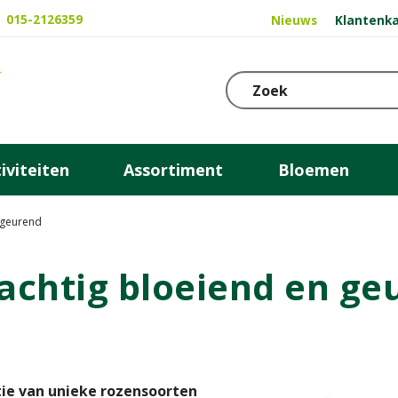
015-2126359
Nieuws
Klantenka
iviteiten
Assortiment
Bloemen
n geurend
rachtig bloeiend en ge
tie van unieke rozensoorten