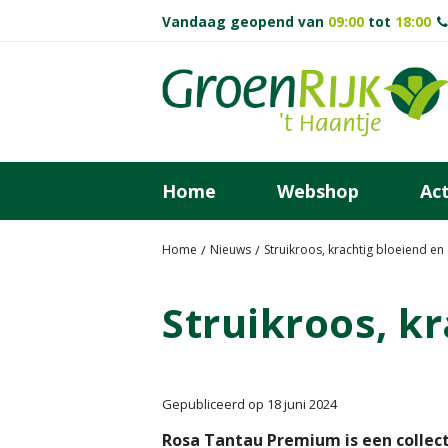
Ga
Vandaag geopend van
09:00
tot
18:00
naar
content
Home
Webshop
Act
Home
Nieuws
Struikroos, krachtig bloeiend e
Struikroos, k
Gepubliceerd op
18 juni 2024
Rosa Tantau Premium is een collec