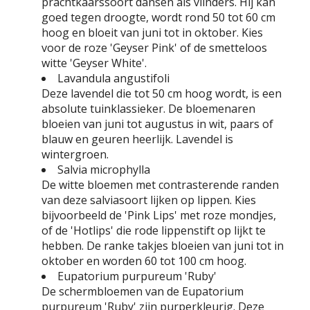
prachtkaarssoort dansen als vlinders. Hij kan
goed tegen droogte, wordt rond 50 tot 60 cm
hoog en bloeit van juni tot in oktober. Kies
voor de roze 'Geyser Pink' of de smetteloos
witte 'Geyser White'.
Lavandula angustifoli
Deze lavendel die tot 50 cm hoog wordt, is een
absolute tuinklassieker. De bloemenaren
bloeien van juni tot augustus in wit, paars of
blauw en geuren heerlijk. Lavendel is
wintergroen.
Salvia microphylla
De witte bloemen met contrasterende randen
van deze salviasoort lijken op lippen. Kies
bijvoorbeeld de 'Pink Lips' met roze mondjes,
of de 'Hotlips' die rode lippenstift op lijkt te
hebben. De ranke takjes bloeien van juni tot in
oktober en worden 60 tot 100 cm hoog.
Eupatorium purpureum 'Ruby'
De schermbloemen van de Eupatorium
purpureum 'Ruby' zijn purperkleurig. Deze