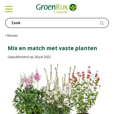
G
a
n
a
a
r
c
Nieuws
o
n
Mix en match met vaste planten
t
Gepubliceerd op
28 juli 2022
e
n
t