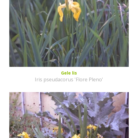
Gele lis
Iris pseudacorus 'Flore Pleno'