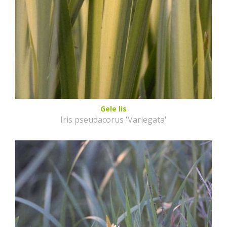
Gele lis
Iris pseudacorus 'Variegata'