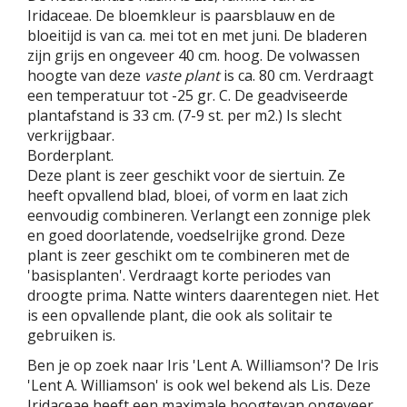
Iridaceae. De bloemkleur is paarsblauw en de
bloeitijd is van ca. mei tot en met juni. De bladeren
zijn grijs en ongeveer 40 cm. hoog. De volwassen
hoogte van deze
vaste plant
is ca. 80 cm. Verdraagt
een temperatuur tot -25 gr. C. De geadviseerde
plantafstand is 33 cm. (7-9 st. per m2.) Is slecht
verkrijgbaar.
Borderplant.
Deze plant is zeer geschikt voor de siertuin. Ze
heeft opvallend blad, bloei, of vorm en laat zich
eenvoudig combineren. Verlangt een zonnige plek
en goed doorlatende, voedselrijke grond. Deze
plant is zeer geschikt om te combineren met de
'basisplanten'. Verdraagt korte periodes van
droogte prima. Natte winters daarentegen niet. Het
is een opvallende plant, die ook als solitair te
gebruiken is.
Ben je op zoek naar Iris 'Lent A. Williamson'? De Iris
'Lent A. Williamson' is ook wel bekend als Lis. Deze
Iridaceae heeft een maximale hoogtevan ongeveer