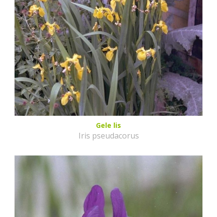
Gele lis
Iris pseudacorus