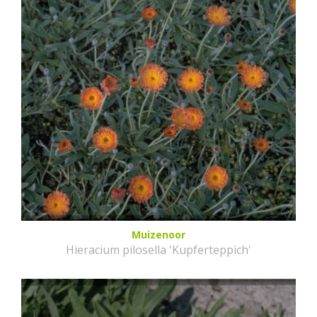
Muizenoor
Hieracium pilosella 'Kupferteppich'