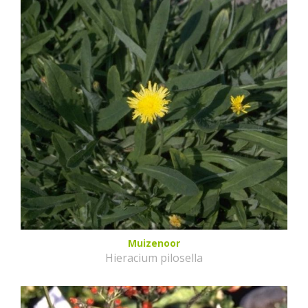
Muizenoor
Hieracium pilosella