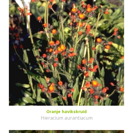
Oranje havikskruid
Hieracium aurantiacum