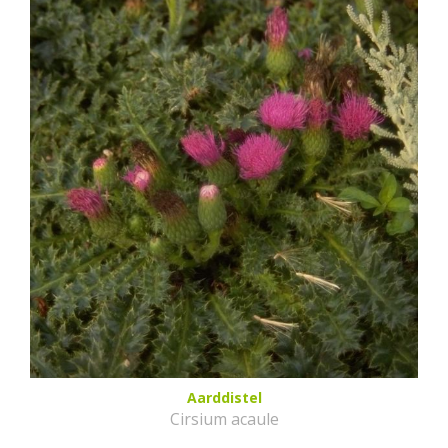
Aarddistel
Cirsium acaule