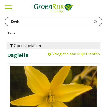
G
a
n
a
a
r
c
Home
o
n
Open zoekfilter
t
Voeg toe aan Mijn Planten
Daglelie
e
n
t