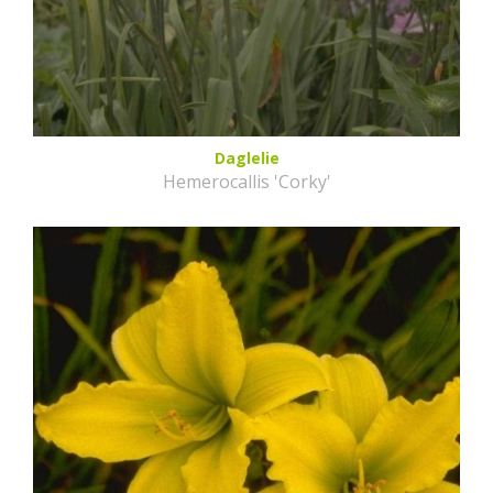
Daglelie
Hemerocallis 'Corky'