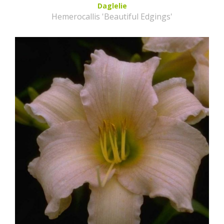
Daglelie
Hemerocallis 'Beautiful Edgings'