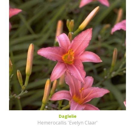
Daglelie
Hemerocallis 'Evelyn Claar'