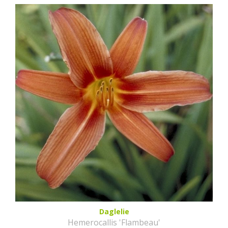
Daglelie
Hemerocallis 'Flambeau'