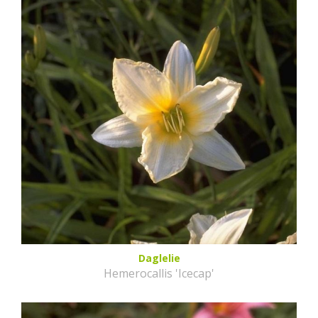
Daglelie
Hemerocallis 'Icecap'