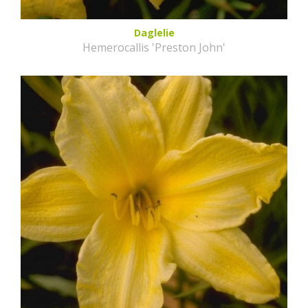
Daglelie
Hemerocallis 'Preston John'