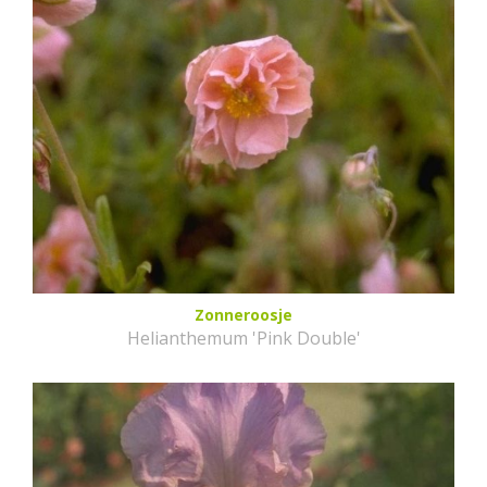
Zonneroosje
Helianthemum 'Pink Double'