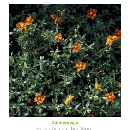
Zonneroosje
Helianthemum 'Ben More'