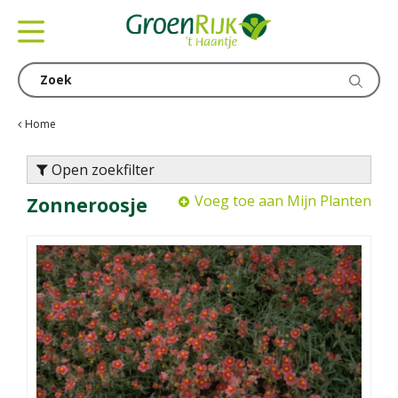
G
a
n
a
a
r
c
Home
o
n
Open zoekfilter
t
Voeg toe aan Mijn Planten
Zonneroosje
e
n
t