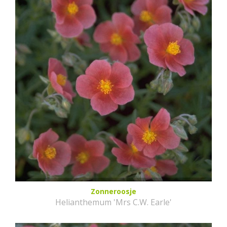
Zonneroosje
Helianthemum 'Mrs C.W. Earle'