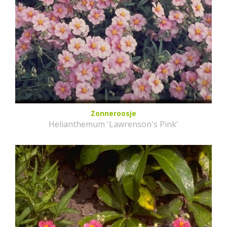
Zonneroosje
Helianthemum 'Lawrenson's Pink'