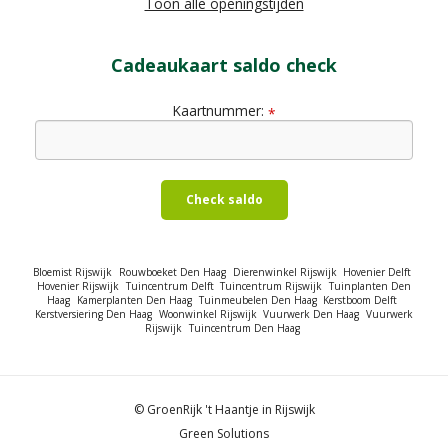
Toon alle openingstijden
Cadeaukaart saldo check
Kaartnummer:
*
Check saldo
Bloemist Rijswijk
Rouwboeket Den Haag
Dierenwinkel Rijswijk
Hovenier Delft
Hovenier Rijswijk
Tuincentrum Delft
Tuincentrum Rijswijk
Tuinplanten Den
Haag
Kamerplanten Den Haag
Tuinmeubelen Den Haag
Kerstboom Delft
Kerstversiering Den Haag
Woonwinkel Rijswijk
Vuurwerk Den Haag
Vuurwerk
Rijswijk
Tuincentrum Den Haag
© GroenRijk 't Haantje in Rijswijk
Green Solutions