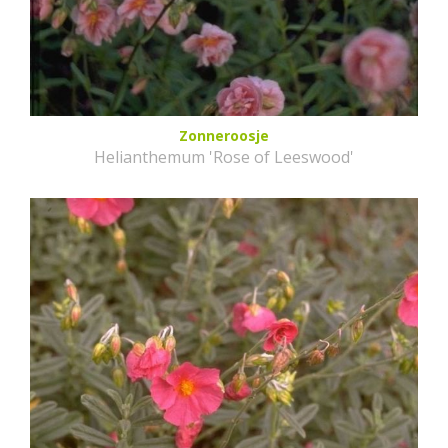
Zonneroosje
Helianthemum 'Rose of Leeswood'