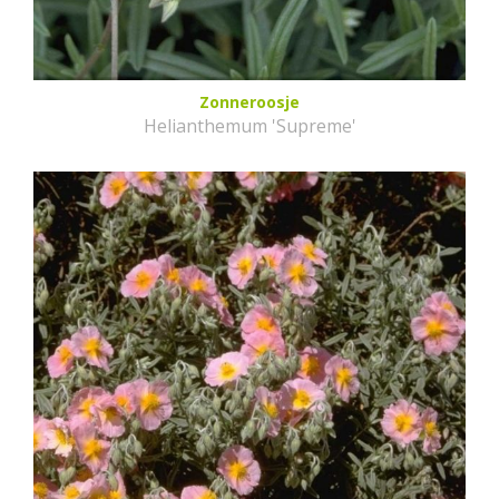
Zonneroosje
Helianthemum 'Supreme'