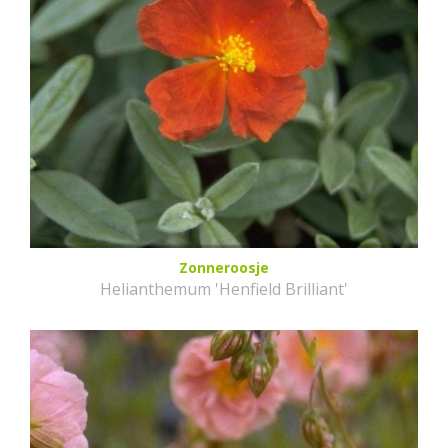
Zonneroosje
Helianthemum 'Henfield Brilliant'