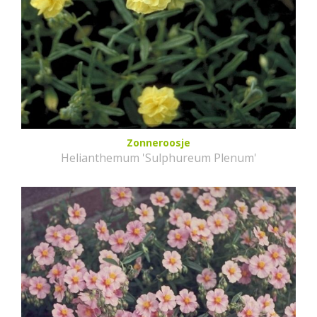
Zonneroosje
Helianthemum 'Sulphureum Plenum'