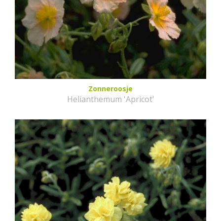
Zonneroosje
Helianthemum 'Apricot'