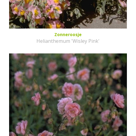
Zonneroosje
Helianthemum 'Wisley Pink'