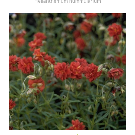
Helianthemum nummularium