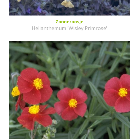
Zonneroosje
Helianthemum 'Wisley Primrose'