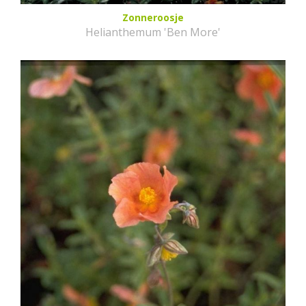
Zonneroosje
Helianthemum 'Ben More'