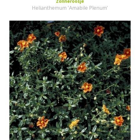
Zonneroosje
Helianthemum 'Amabile Plenum'