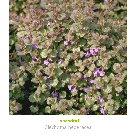
Hondsdraf
Glechoma hederacea