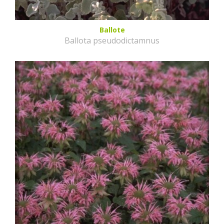
Ballote
Ballota pseudodictamnus