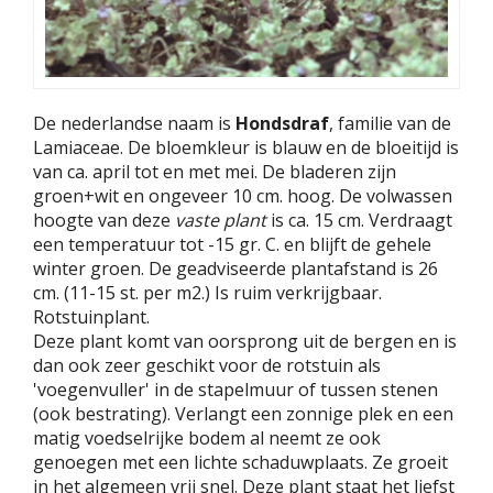
De nederlandse naam is
Hondsdraf
, familie van de
Lamiaceae. De bloemkleur is blauw en de bloeitijd is
van ca. april tot en met mei. De bladeren zijn
groen+wit en ongeveer 10 cm. hoog. De volwassen
hoogte van deze
vaste plant
is ca. 15 cm. Verdraagt
een temperatuur tot -15 gr. C. en blijft de gehele
winter groen. De geadviseerde plantafstand is 26
cm. (11-15 st. per m2.) Is ruim verkrijgbaar.
Rotstuinplant.
Deze plant komt van oorsprong uit de bergen en is
dan ook zeer geschikt voor de rotstuin als
'voegenvuller' in de stapelmuur of tussen stenen
(ook bestrating). Verlangt een zonnige plek en een
matig voedselrijke bodem al neemt ze ook
genoegen met een lichte schaduwplaats. Ze groeit
in het algemeen vrij snel. Deze plant staat het liefst