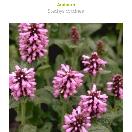
Andoorn
Stachys coccinea