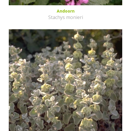
Andoorn
Stachys monieri