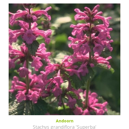
Andoorn
Stachys grandiflora 'Superba'