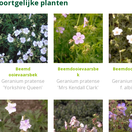
oortgelijke planten
Beemd
Beemdooievaarsbe
Beemdoo
ooievaarsbek
k
Geranium pratense
Geranium pratense
Geraniu
'Yorkshire Queen'
'Mrs Kendall Clark'
f. al