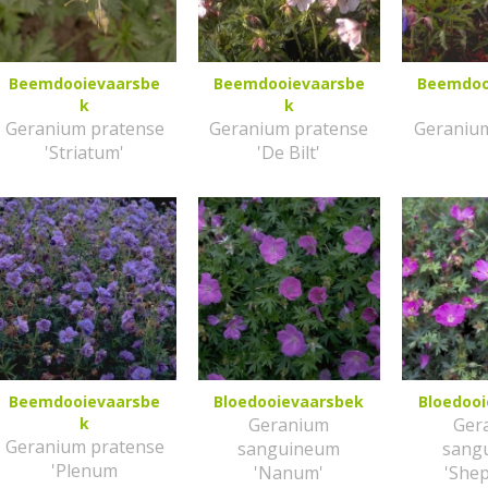
Beemdooievaarsbe
Beemdooievaarsbe
Beemdoo
k
k
Geranium pratense
Geranium pratense
Geraniu
'Striatum'
'De Bilt'
Beemdooievaarsbe
Bloedooievaarsbek
Bloedoo
k
Geranium
Ger
Geranium pratense
sanguineum
sang
'Plenum
'Nanum'
'She