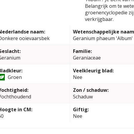
Belangrijk om te weten
groenencyclopedie zi
verkrijgbaar.
Nederlandse naam:
Wetenschappelijke naam
Donkere ooievaarsbek
Geranium phaeum 'Album'
Geslacht:
Familie:
Geranium
Geraniaceae
Bladkleur:
Veelkleurig blad:
Groen
Nee
Vochtigheid:
Zon / schaduw:
Vochthoudend
Schaduw
Hoogte in CM:
Giftig:
60
Nee