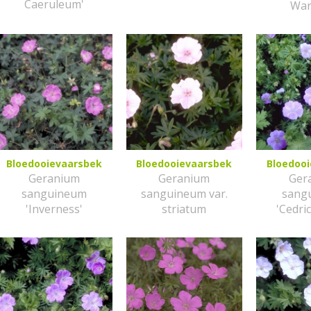
Caeruleum'
War
Bloedooievaarsbek
Bloedooievaarsbek
Bloedoo
Geranium
Geranium
Ger
sanguineum
sanguineum var.
sang
'Inverness'
striatum
'Cedri