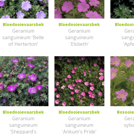
Bloedooievaarsbek
Bloedooievaarsbek
Bloedoo
Geranium
Geranium
Ger
sanguineum 'Belle
sanguineum
sang
of Herterton'
'Elsbeth'
'Apfe
Bloedooievaarsbek
Bloedooievaarsbek
Bosooi
Geranium
Geranium
Ger
sanguineum
sanguineum
sylv
'Sheppard's
'Ankum's Pride'