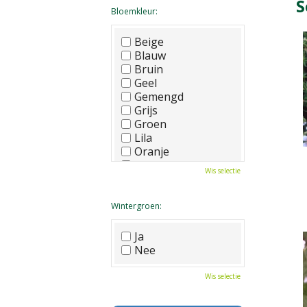
S
Bloemkleur:
Beige
Blauw
Bruin
Geel
Gemengd
Grijs
Groen
Lila
Oranje
Paars
Wis selectie
Rood
Roze
Wit
Wintergroen:
Zwart
Ja
Nee
Wis selectie