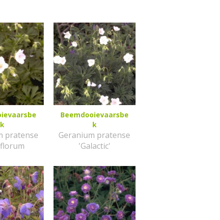
ievaarsbe
Beemdooievaarsbe
k
k
m pratense
Geranium pratense
biflorum
'Galactic'