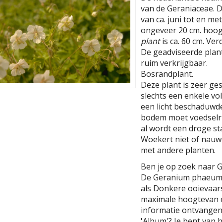
van de Geraniaceae. De
van ca. juni tot en met
ongeveer 20 cm. hoog
plant
is ca. 60 cm. Ver
De geadviseerde planta
ruim verkrijgbaar.
Bosrandplant.
Deze plant is zeer ge
slechts een enkele v
een licht beschaduwd
bodem moet voedselri
al wordt een droge s
Woekert niet of nauwe
met andere planten.
Ben je op zoek naar
De Geranium phaeum 
als Donkere ooievaar
maximale hoogtevan o
informatie ontvangen
'Album'? Je bent van 