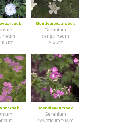
ievaarsbek
Bloedooievaarsbek
anium
Geranium
uineum
sanguineum
lbl?te'
'Album'
evaarsbek
Bosooievaarsbek
anium
Geranium
aticum
sylvaticum 'Silva'