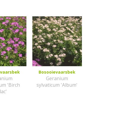
evaarsbek
Bosooievaarsbek
anium
Geranium
cum 'Birch
sylvaticum 'Album'
lac'