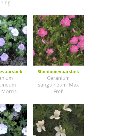
ning'
ievaarsbek
Bloedooievaarsbek
anium
Geranium
uineum
sanguineum 'Max
c Morris'
Frei'