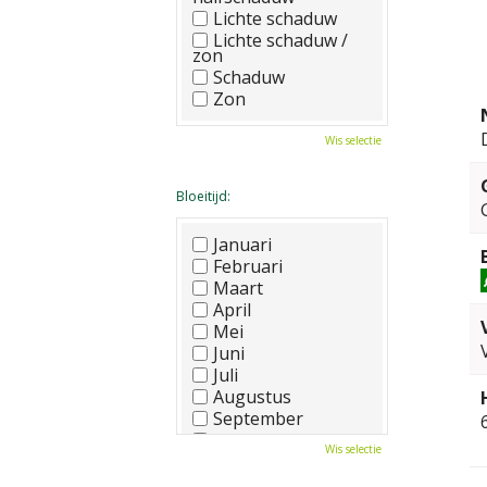
Lichte schaduw
Lichte schaduw /
zon
Schaduw
Zon
Wis selectie
Bloeitijd:
Januari
Februari
Maart
April
Mei
Juni
Juli
Augustus
September
Oktober
Wis selectie
November
December