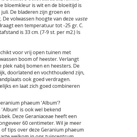
 bloemkleur is wit en de bloeitijd is
 juli. De bladeren zijn groen en
. De volwassen hoogte van deze
vaste
draagt een temperatuur tot -25 gr. C.
fstand is 33 cm. (7-9 st. per m2.) Is
schikt voor vrij open tuinen met
olwassen boom of heester. Verlangt
e plek nabij bomen en heesters. De
jk, doorlatend en vochthoudend zijn,
tandplaats ook goed verdragen.
lijks en laat zich goed combineren
 Geranium phaeum 'Album'?
'Album' is ook wel bekend
sbek. Deze Geraniaceae heeft een
ngeveer 60 centimeter. Wil je meer
 of tips over deze Geranium phaeum
harte welkom in ons tuincentrum.