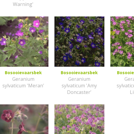
Warning'
Bosooievaarsbek
Bosooievaarsbek
Bosooi
Geranium
Geranium
Ger
sylvaticum 'Meran'
sylvaticum 'Amy
sylvati
Doncaster'
Li