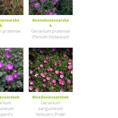
ievaarsbe
Beemdooievaarsbe
k
k
m pratense
Geranium pratense
'Plenum Violaceum'
ievaarsbek
Bloedooievaarsbek
anium
Geranium
uineum
sanguineum
ppard's
'Ankum's Pride'