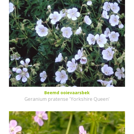
Beemd ooievaarsbek
Geranium pratense 'Yorkshire Queen'