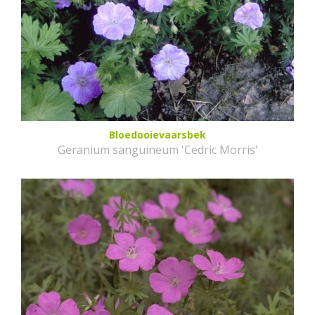
Bloedooievaarsbek
Geranium sanguineum 'Cedric Morris'