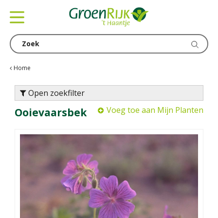
G
a
n
a
a
r
c
Home
o
n
Open zoekfilter
t
Voeg toe aan Mijn Planten
Ooievaarsbek
e
n
t