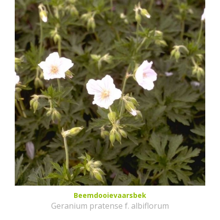
Beemdooievaarsbek
Geranium pratense f. albiflorum