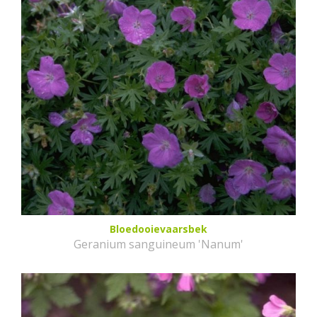
Bloedooievaarsbek
Geranium sanguineum 'Nanum'