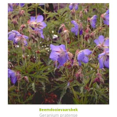
Beemdooievaarsbek
Geranium pratense