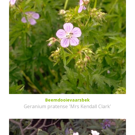
Beemdooievaarsbek
Geranium pratense 'Mrs Kendall Clark'