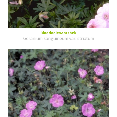
Bloedooievaarsbek
Geranium sanguineum var. striatum