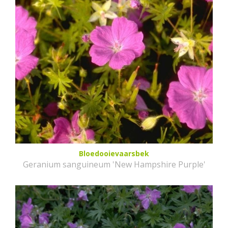
Bloedooievaarsbek
Geranium sanguineum 'New Hampshire Purple'