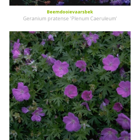
Beemdooievaarsbek
Geranium pratense 'Plenum Caeruleum'