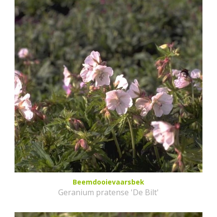
Beemdooievaarsbek
Geranium pratense 'De Bilt'