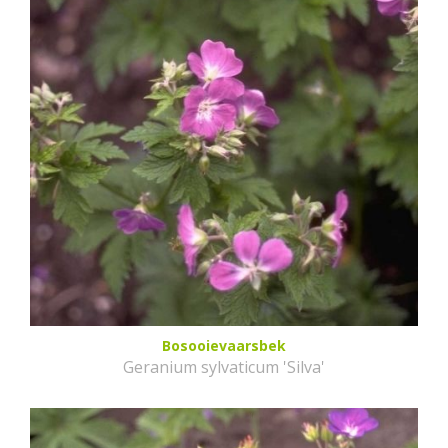
Bosooievaarsbek
Geranium sylvaticum 'Silva'