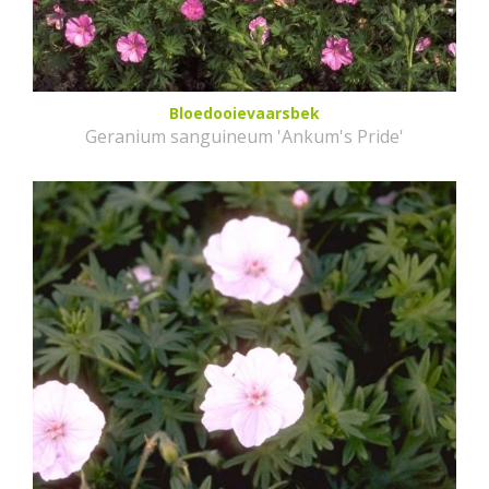
Bloedooievaarsbek
Geranium sanguineum 'Ankum's Pride'