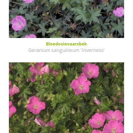
Bloedooievaarsbek
Geranium sanguineum 'Inverness'