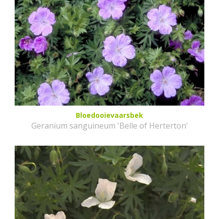
Bloedooievaarsbek
Geranium sanguineum 'Belle of Herterton'