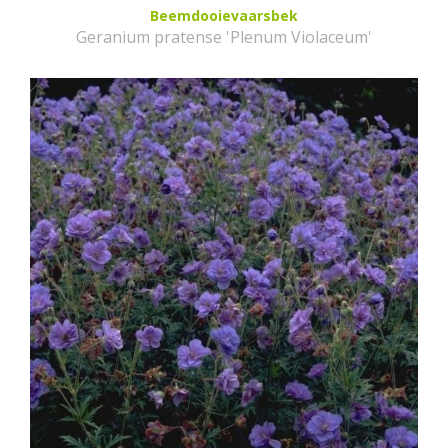
Beemdooievaarsbek
Geranium pratense 'Plenum Violaceum'