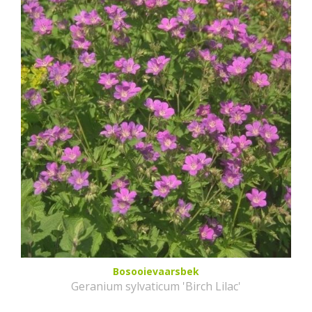
Bosooievaarsbek
Geranium sylvaticum 'Birch Lilac'