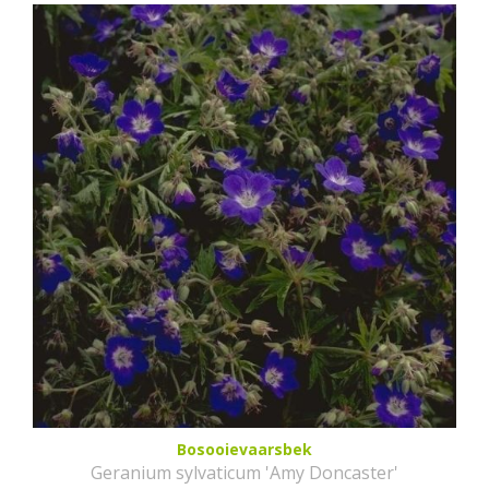
Bosooievaarsbek
Geranium sylvaticum 'Amy Doncaster'