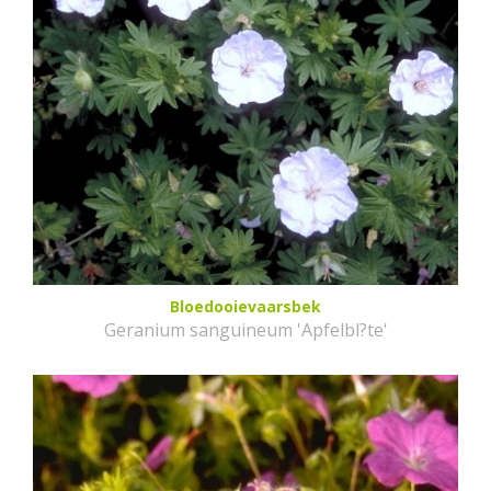
Bloedooievaarsbek
Geranium sanguineum 'Apfelbl?te'