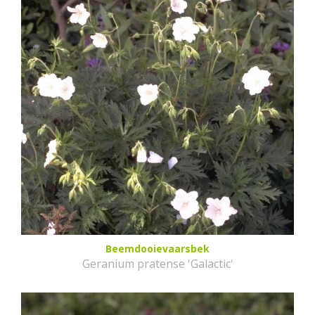
Beemdooievaarsbek
Geranium pratense 'Galactic'