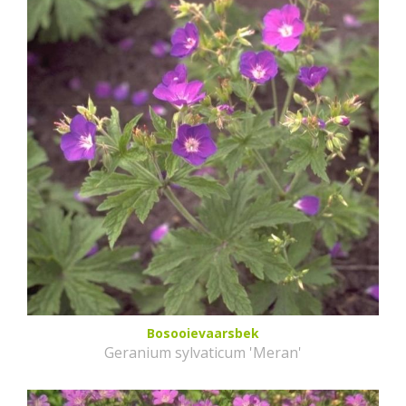
Bosooievaarsbek
Geranium sylvaticum 'Meran'