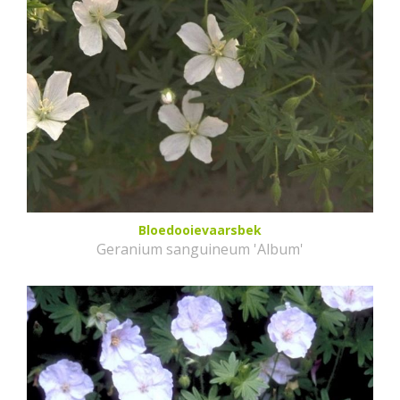
Bloedooievaarsbek
Geranium sanguineum 'Album'