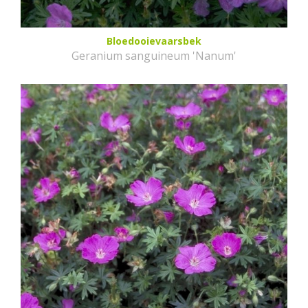
Bloedooievaarsbek
Geranium sanguineum 'Nanum'