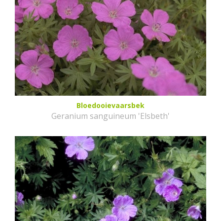
Bloedooievaarsbek
Geranium sanguineum 'Elsbeth'