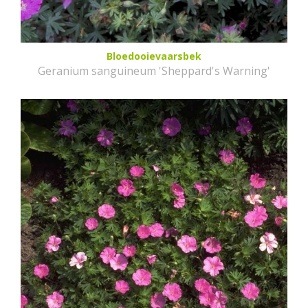
Bloedooievaarsbek
Geranium sanguineum 'Sheppard's Warning'