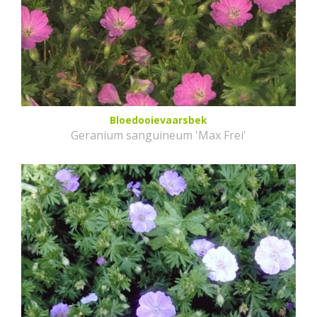
Bloedooievaarsbek
Geranium sanguineum 'Max Frei'