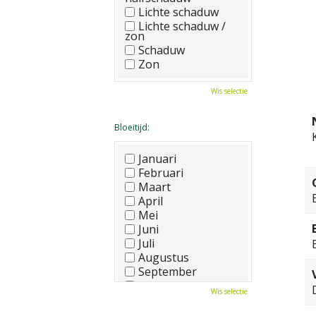
Lichte schaduw
Lichte schaduw /
zon
Schaduw
Zon
Wis selectie
Bloeitijd:
Januari
Februari
Maart
April
Mei
Juni
Juli
Augustus
September
Oktober
Wis selectie
November
December