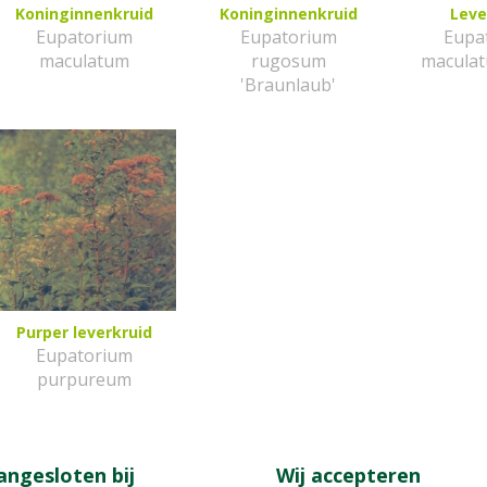
Koninginnenkruid
Koninginnenkruid
Leve
Eupatorium
Eupatorium
Eupa
maculatum
rugosum
maculat
'Braunlaub'
Purper leverkruid
Eupatorium
purpureum
angesloten bij
Wij accepteren