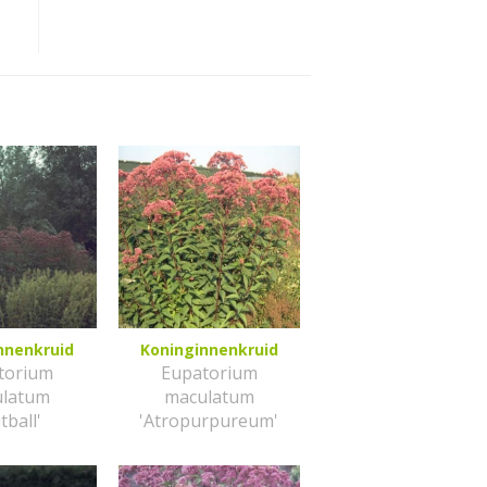
nnenkruid
Koninginnenkruid
torium
Eupatorium
ulatum
maculatum
tball'
'Atropurpureum'