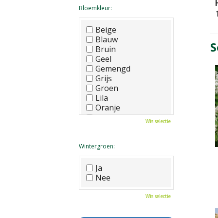
Bloemkleur:
Beige
Blauw
S
Bruin
Geel
Gemengd
Grijs
Groen
Lila
Oranje
Paars
Wis selectie
Rood
Roze
Wit
Wintergroen:
Zwart
Ja
Nee
Wis selectie