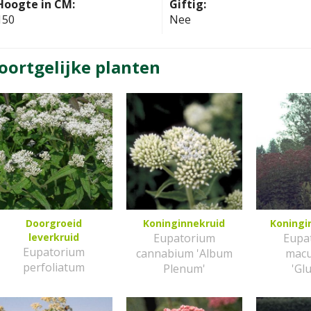
Hoogte in CM:
Giftig:
150
Nee
oortgelijke planten
Doorgroeid
Koninginnekruid
Koningi
leverkruid
Eupatorium
Eupa
Eupatorium
cannabium 'Album
mac
perfoliatum
Plenum'
'Glu