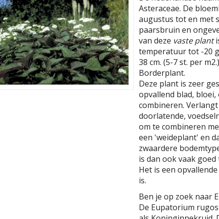
Asteraceae. De bloemkl
augustus tot en met 
paarsbruin en ongeve
van deze
vaste plant
i
temperatuur tot -20 g
38 cm. (5-7 st. per m2.
Borderplant.
Deze plant is zeer ges
opvallend blad, bloei,
combineren. Verlangt
doorlatende, voedselr
om te combineren met
een 'weideplant' en d
zwaardere bodemtypen
is dan ook vaak goed
Het is een opvallende 
is.
Ben je op zoek naar 
De Eupatorium rugosu
als Koninginnekruid.