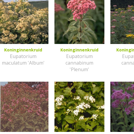
Koninginnenkruid
Koninginnenkruid
Koningi
Eupatorium
Eupatorium
Eupa
maculatum 'Album'
cannabinum
cann
'Plenum'