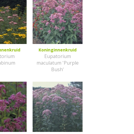
nnenkruid
Koninginnenkruid
torium
Eupatorium
abinum
maculatum 'Purple
Bush'