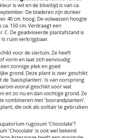
eur is wit en de bloeitijd is van ca.
september. De bladeren zijn donker
er 40 cm. hoog. De volwassen hoogte
s ca. 150 cm. Verdraagt een
r. C. De geadviseerde plantafstand is
) Is ruim verkrijgbaar.
chikt voor de siertuin. Ze heeft
 of vorm en laat zich eenvoudig
 een zonnige plek en goed
ijke grond. Deze plant is zeer geschikt
 de 'basisplanten'. Is van oorsprong
aarom vooral geschikt voor wat
 en zo nu en dan vochtige grond. Ze
 te combineren met 'bosrandplanten'.
plant, die ook als solitair te gebruiken
Eupatorium rugosum 'Chocolate'?
m 'Chocolate' is ook wel bekend
 Deze Asteraceae heeft een maximale