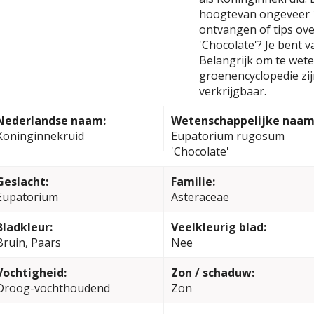
hoogtevan ongeveer 1
ontvangen of tips ov
'Chocolate'? Je bent 
Belangrijk om te weten
groenencyclopedie zi
verkrijgbaar.
Nederlandse naam:
Wetenschappelijke naam
Koninginnekruid
Eupatorium rugosum
'Chocolate'
Geslacht:
Familie:
Eupatorium
Asteraceae
Bladkleur:
Veelkleurig blad:
Bruin, Paars
Nee
Vochtigheid:
Zon / schaduw:
Droog-vochthoudend
Zon