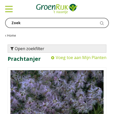
G
a
n
a
a
r
c
Home
o
n
Open zoekfilter
t
Voeg toe aan Mijn Planten
Prachtanjer
e
n
t