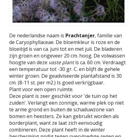
De nederlandse naam is
Prachtanjer
, familie van
de Caryophyllaceae. De bloemkleur is roze en de
bloeitijd is van ca. juni tot en met juli. De bladeren
zijn groen en ongeveer 20 cm. hoog. De volwassen
hoogte van deze
vaste plant
is ca. 60 cm. Verdraagt
een temperatuur tot -30 gr. C. en blijft de gehele
winter groen. De geadviseerde plantafstand is 30
cm. (8-11 st. per m2.) Is goed verkrijgbaar.
Plant voor een open ruimte.
Deze plant is zeer geschikt voor 'de tuin op het
zuiden'. Verlangt een zonnige, warme plek op niet
te arme grond en buiten de schaduwzone van
bomen en heesters. Ze kan gebruikt worden als
borderplant, want ze laat zich eenvoudig
combineren. Deze plant heeft in de winter
bescherming nodig tegen overvloedige regen en