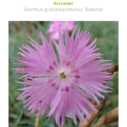
Rotsanjer
Dianthus gratianopolitanus 'Badenia'