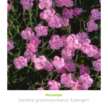
Rotsanjer
Dianthus gratianopolitanus 'Eydangeri'