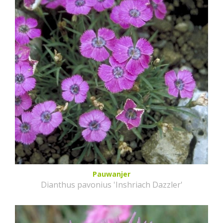
Pauwanjer
Dianthus pavonius 'Inshriach Dazzler'