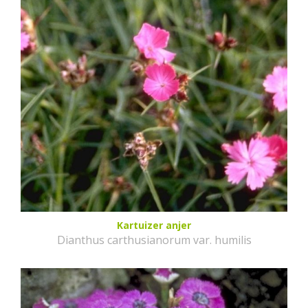
Kartuizer anjer
Dianthus carthusianorum var. humilis