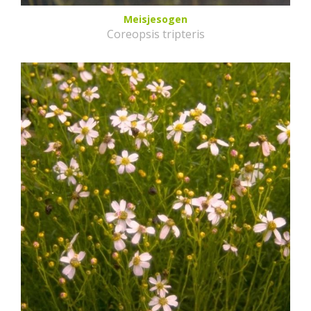
Meisjesogen
Coreopsis tripteris