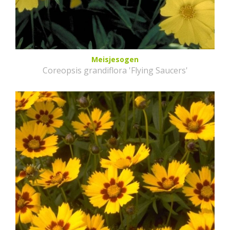
Meisjesogen
Coreopsis grandiflora 'Flying Saucers'