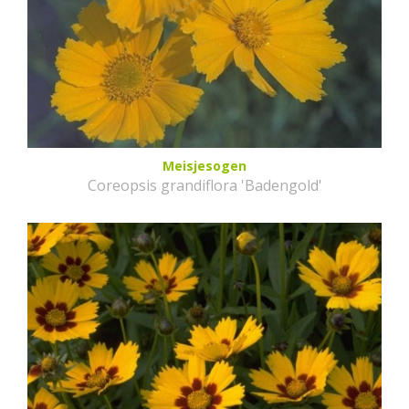
Meisjesogen
Coreopsis grandiflora 'Badengold'