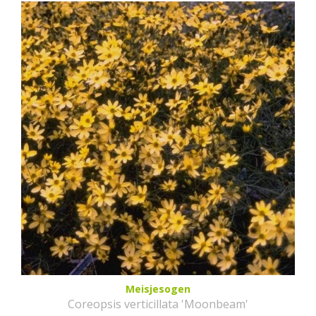
Meisjesogen
Coreopsis verticillata 'Moonbeam'