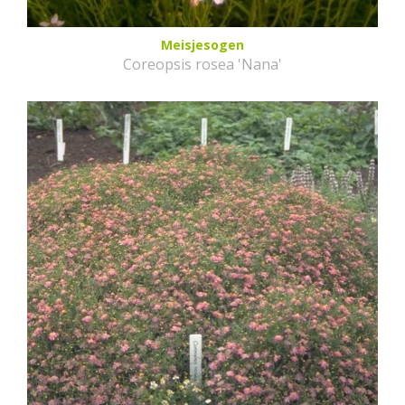
Meisjesogen
Coreopsis rosea 'Nana'