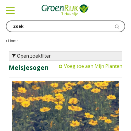
G
a
n
a
a
r
c
Home
o
n
Open zoekfilter
t
Voeg toe aan Mijn Planten
Meisjesogen
e
n
t