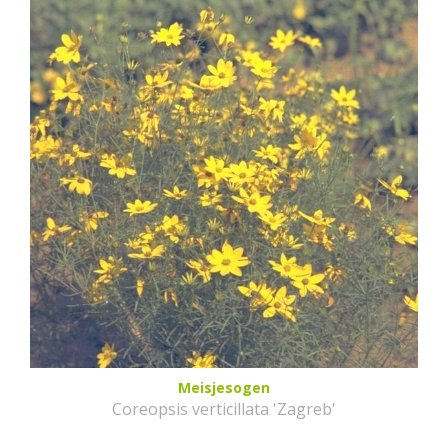
Meisjesogen
Coreopsis verticillata 'Zagreb'