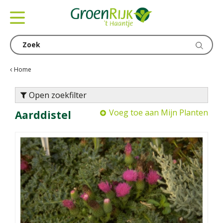
G
a
n
a
a
r
c
Home
o
n
Open zoekfilter
t
Voeg toe aan Mijn Planten
Aarddistel
e
n
t