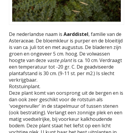
De nederlandse naam is
Aarddistel
, familie van de
Asteraceae. De bloemkleur is purper en de bloeitijd
is van ca. juli tot en met augustus. De bladeren zijn
groen en ongeveer 5 cm. hoog. De volwassen
hoogte van deze
vaste plant
is ca. 10 cm. Verdraagt
een temperatuur tot -20 gr. C. De geadviseerde
plantafstand is 30 cm. (9-11 st. per m2.) Is slecht
verkrijgbaar.
Rotstuinplant.
Deze plant komt van oorsprong uit de bergen en is
dan ook zeer geschikt voor de rotstuin als
'voegenvuller' in de stapelmuur of tussen stenen
(ook bestrating). Verlangt een zonnige plek en een
matig voedselrijke, bij voorkeur kalkhoudende
bodem. Deze plant staat het liefst op een licht
vochtige plek. U kunt haar het best uitplanten in