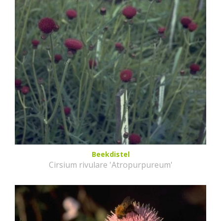
Beekdistel
Cirsium rivulare 'Atropurpureum'