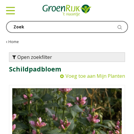
G
a
n
a
a
r
c
Home
o
n
Open zoekfilter
t
Schildpadbloem
e
n
Voeg toe aan Mijn Planten
t