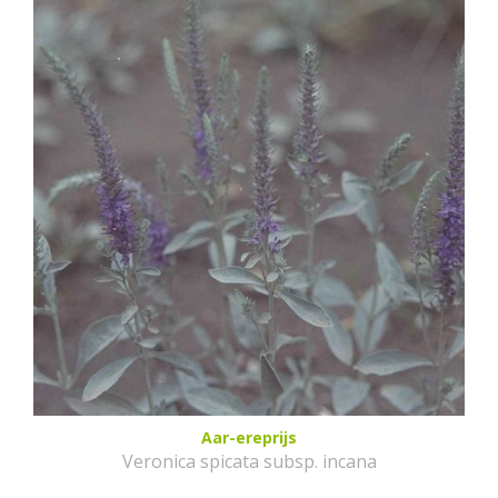
Aar-ereprijs
Veronica spicata subsp. incana