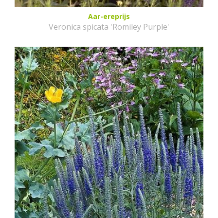
Aar-ereprijs
Veronica spicata 'Romiley Purple'