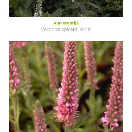
Aar-ereprijs
Veronica spicata 'Icicle'