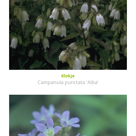
Klokje
Campanula punctata 'Alba'