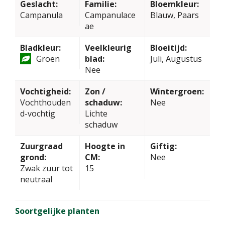
Geslacht:
Familie:
Bloemkleur:
Campanula
Campanulace
Blauw, Paars
ae
Bladkleur:
Veelkleurig
Bloeitijd:
Groen
blad:
Juli, Augustus
Nee
Vochtigheid:
Zon /
Wintergroen:
Vochthouden
schaduw:
Nee
d-vochtig
Lichte
schaduw
Zuurgraad
Hoogte in
Giftig:
grond:
CM:
Nee
Zwak zuur tot
15
neutraal
Soortgelijke planten