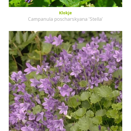
Klokje
Campanula poscharskyana 'Stella'