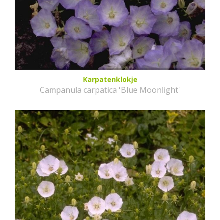
Karpatenklokje
Campanula carpatica 'Blue Moonlight'