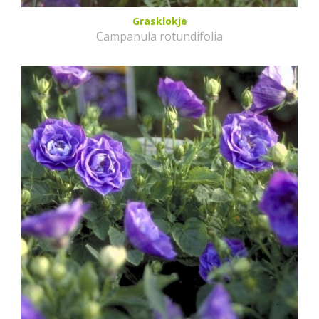
Grasklokje
Campanula rotundifolia