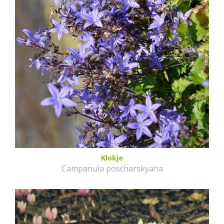
Klokje
Campanula poscharskyana