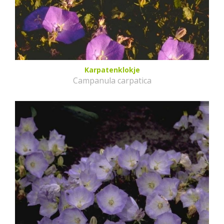
Karpatenklokje
Campanula carpatica