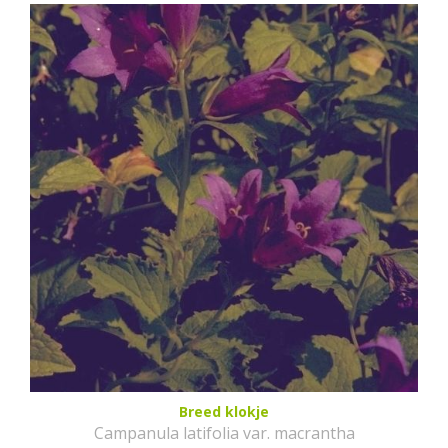
Breed klokje
Campanula latifolia var. macrantha