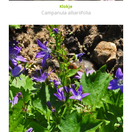
Klokje
Campanula alliariifolia