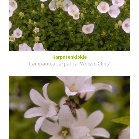
Karpatenklokje
Campanula carpatica 'Weisse Clips'