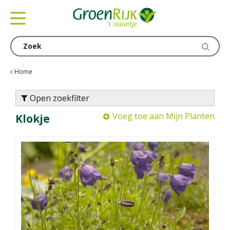
G
a
n
a
a
r
c
Home
o
n
Open zoekfilter
t
Voeg toe aan Mijn Planten
Klokje
e
n
t