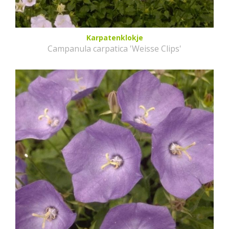
Karpatenklokje
Campanula carpatica 'Weisse Clips'