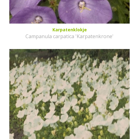
Karpatenklokje
Campanula carpatica 'Karpatenkrone'