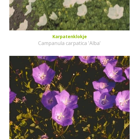
Karpatenklokje
Campanula carpatica 'Alba'