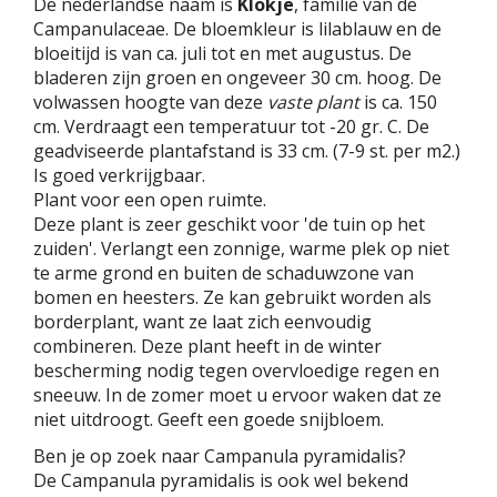
De nederlandse naam is
Klokje
, familie van de
Campanulaceae. De bloemkleur is lilablauw en de
bloeitijd is van ca. juli tot en met augustus. De
bladeren zijn groen en ongeveer 30 cm. hoog. De
volwassen hoogte van deze
vaste plant
is ca. 150
cm. Verdraagt een temperatuur tot -20 gr. C. De
geadviseerde plantafstand is 33 cm. (7-9 st. per m2.)
Is goed verkrijgbaar.
Plant voor een open ruimte.
Deze plant is zeer geschikt voor 'de tuin op het
zuiden'. Verlangt een zonnige, warme plek op niet
te arme grond en buiten de schaduwzone van
bomen en heesters. Ze kan gebruikt worden als
borderplant, want ze laat zich eenvoudig
combineren. Deze plant heeft in de winter
bescherming nodig tegen overvloedige regen en
sneeuw. In de zomer moet u ervoor waken dat ze
niet uitdroogt. Geeft een goede snijbloem.
Ben je op zoek naar Campanula pyramidalis?
De Campanula pyramidalis is ook wel bekend