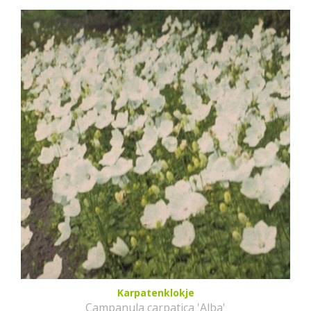
Karpatenklokje
Campanula carpatica 'Alba'