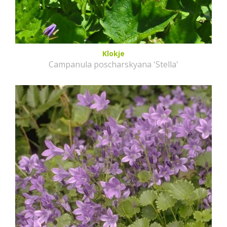
Klokje
Campanula poscharskyana 'Stella'