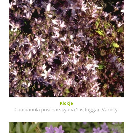
Klokje
Campanula poscharskyana 'Lisduggan Variety'