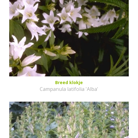
Breed klokje
Campanula latifolia 'Alba'