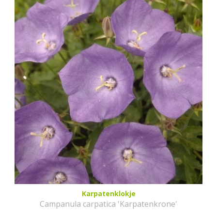
Karpatenklokje
Campanula carpatica 'Karpatenkrone'