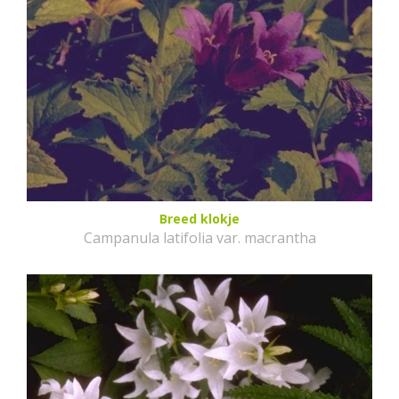
Breed klokje
Campanula latifolia var. macrantha