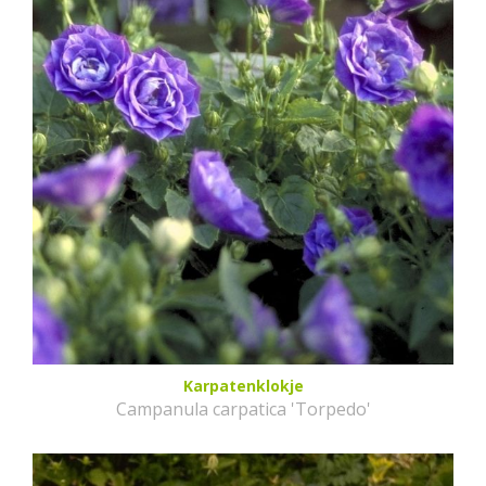
Karpatenklokje
Campanula carpatica 'Torpedo'