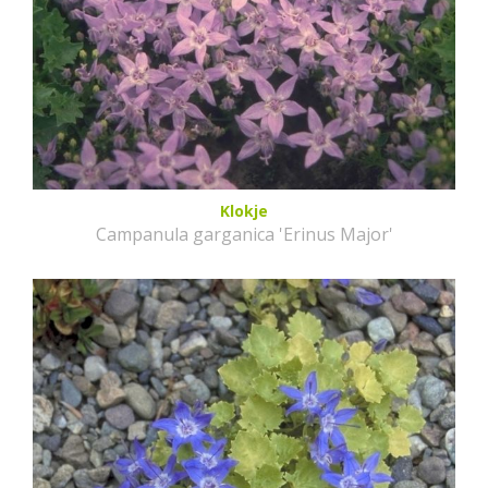
Klokje
Campanula garganica 'Erinus Major'