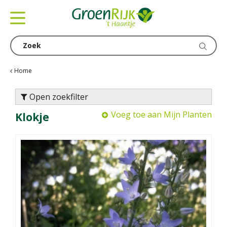
G
a
n
a
a
r
c
Home
o
n
Open zoekfilter
t
Voeg toe aan Mijn Planten
Klokje
e
n
t