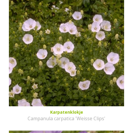
Karpatenklokje
Campanula carpatica 'Weisse Clips'