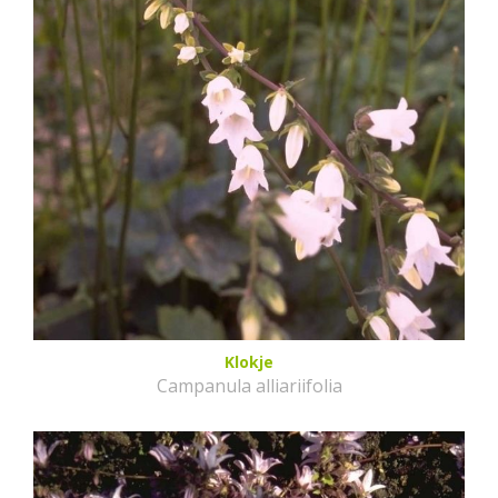
Klokje
Campanula alliariifolia