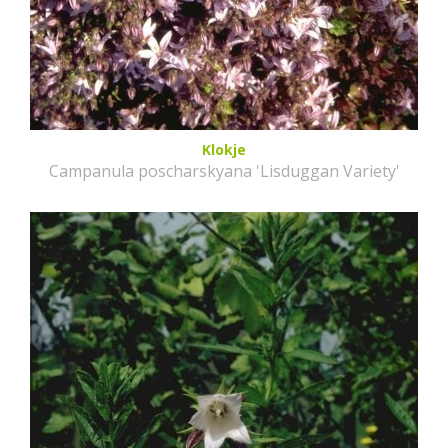
Klokje
Campanula poscharskyana 'Lisduggan Variety'