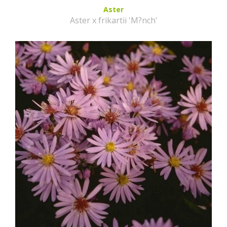
Aster
Aster x frikartii 'M?nch'