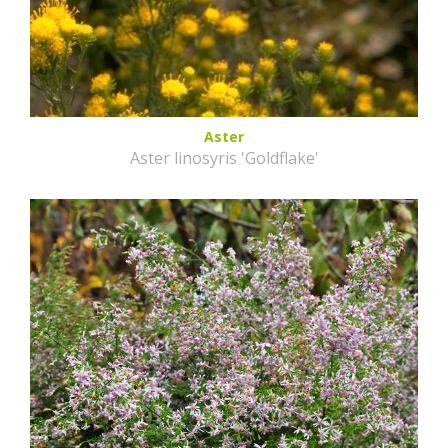
Aster
Aster linosyris 'Goldflake'