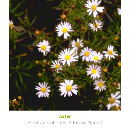
Aster
Aster ageratoides 'Adustus Nanus'