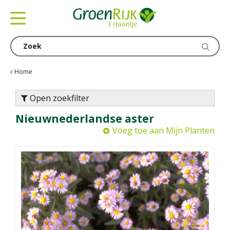
G
a
n
a
a
r
c
Home
o
n
Open zoekfilter
t
Nieuwnederlandse aster
e
n
Voeg toe aan Mijn Planten
t