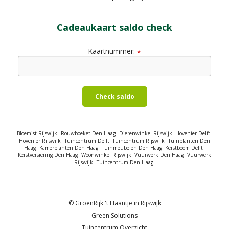
Cadeaukaart saldo check
Kaartnummer:
*
Check saldo
Bloemist Rijswijk
Rouwboeket Den Haag
Dierenwinkel Rijswijk
Hovenier Delft
Hovenier Rijswijk
Tuincentrum Delft
Tuincentrum Rijswijk
Tuinplanten Den
Haag
Kamerplanten Den Haag
Tuinmeubelen Den Haag
Kerstboom Delft
Kerstversiering Den Haag
Woonwinkel Rijswijk
Vuurwerk Den Haag
Vuurwerk
Rijswijk
Tuincentrum Den Haag
© GroenRijk 't Haantje in Rijswijk
Green Solutions
Tuincentrum Overzicht