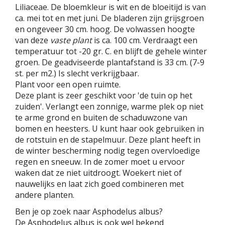
Liliaceae. De bloemkleur is wit en de bloeitijd is van
ca. mei tot en met juni. De bladeren zijn grijsgroen
en ongeveer 30 cm. hoog. De volwassen hoogte
van deze
vaste plant
is ca. 100 cm. Verdraagt een
temperatuur tot -20 gr. C. en blijft de gehele winter
groen. De geadviseerde plantafstand is 33 cm. (7-9
st. per m2.) Is slecht verkrijgbaar.
Plant voor een open ruimte.
Deze plant is zeer geschikt voor 'de tuin op het
zuiden'. Verlangt een zonnige, warme plek op niet
te arme grond en buiten de schaduwzone van
bomen en heesters. U kunt haar ook gebruiken in
de rotstuin en de stapelmuur. Deze plant heeft in
de winter bescherming nodig tegen overvloedige
regen en sneeuw. In de zomer moet u ervoor
waken dat ze niet uitdroogt. Woekert niet of
nauwelijks en laat zich goed combineren met
andere planten.
Ben je op zoek naar Asphodelus albus?
De Asphodelus albus is ook wel bekend