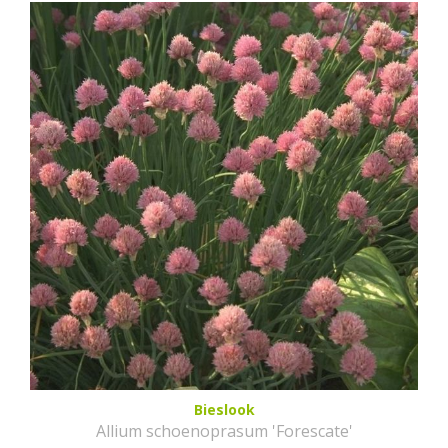
Bieslook
Allium schoenoprasum 'Forescate'