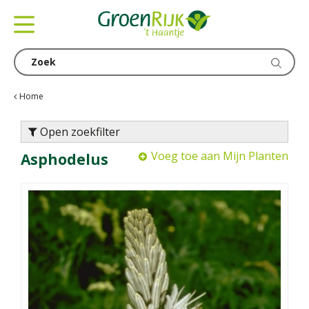
G
a
n
a
a
r
c
Home
o
n
Open zoekfilter
t
Voeg toe aan Mijn Planten
Asphodelus
e
n
t