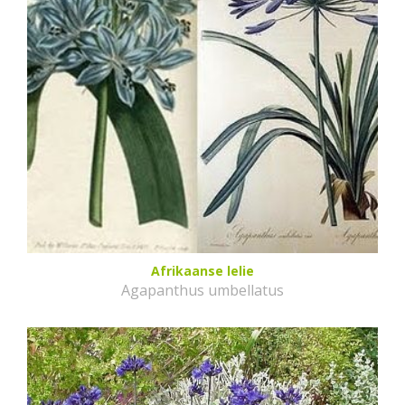
Afrikaanse lelie
Agapanthus umbellatus