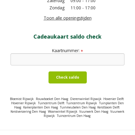
Zaterdag
09:00 - 17:00
Zondag
11:00 - 17:00
Toon alle openingstijden
Cadeaukaart saldo check
Kaartnummer:
*
Check saldo
Bloemist Rijswijk
Rouwboeket Den Haag
Dierenwinkel Rijswijk
Hovenier Delft
Hovenier Rijswijk
Tuincentrum Delft
Tuincentrum Rijswijk
Tuinplanten Den
Haag
Kamerplanten Den Haag
Tuinmeubelen Den Haag
Kerstboom Delft
Kerstversiering Den Haag
Woonwinkel Rijswijk
Vuurwerk Den Haag
Vuurwerk
Rijswijk
Tuincentrum Den Haag