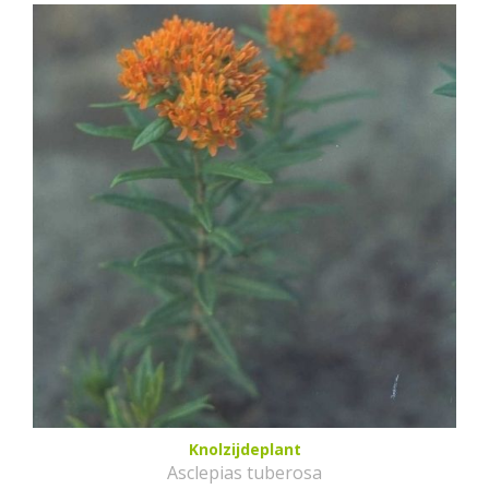
Knolzijdeplant
Asclepias tuberosa