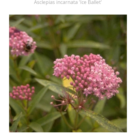
Asclepias incarnata 'Ice Ballet'