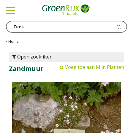
G
a
n
a
a
r
c
Home
o
n
Open zoekfilter
t
Voeg toe aan Mijn Planten
Zandmuur
e
n
t