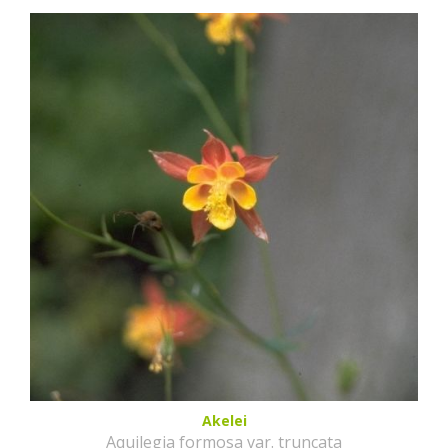
Akelei
Aquilegia formosa var. truncata