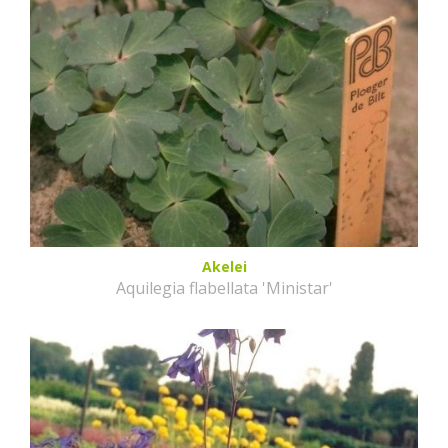
Akelei
Aquilegia flabellata 'Ministar'