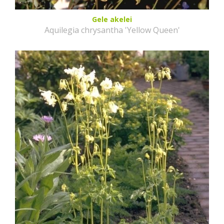
Gele akelei
Aquilegia chrysantha 'Yellow Queen'