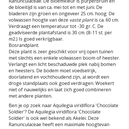
Ranunculaceae. De bloemkleur is purperbruin en
de bloeitijd is van ca. mei tot en met juni. De
bladeren zijn groen en ongeveer 25 cm. hoog. De
volwassen hoogte van deze
vaste plant
is ca. 60 cm.
Verdraagt een temperatuur tot -30 gr. C. De
geadviseerde plantafstand is 30 cm. (8-11 st. per
m2.) Is goed verkrijgbaar.
Bosrandplant.
Deze plant is zeer geschikt voor vrij open tuinen
met slechts een enkele volwassen boom of heester.
Verlangt een licht beschaduwde plek nabij bomen
en heesters. De bodem moet voedselrijk,
doorlatend en vochthoudend zijn, al wordt een
droge standplaats ook goed verdragen. Woekert
niet of nauwelijks en laat zich goed combineren
met andere planten.
Ben je op zoek naar Aquilegia viridiflora 'Chocolate
Soldier'? De Aquilegia viridiflora 'Chocolate
Soldier' is ook wel bekend als Akelei. Deze
Ranunculaceae heeft een maximale hoogtevan