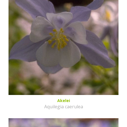
Akelei
Aquilegia caerulea