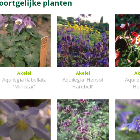
oortgelijke planten
Akelei
Akelei
Ak
Aquilegia flabellata
Aquilegia 'Hensol
Aquile
'Ministar'
Harebell'
Ho