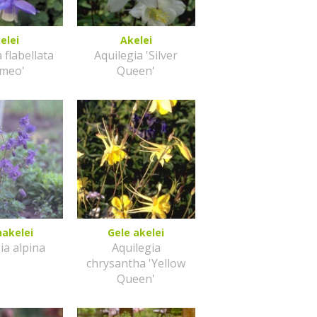
elei
Akelei
 flabellata
Aquilegia 'Silver
ameo'
Queen'
nakelei
Gele akelei
ia alpina
Aquilegia
chrysantha 'Yellow
Queen'