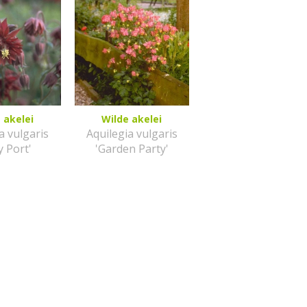
 akelei
Wilde akelei
a vulgaris
Aquilegia vulgaris
y Port'
'Garden Party'