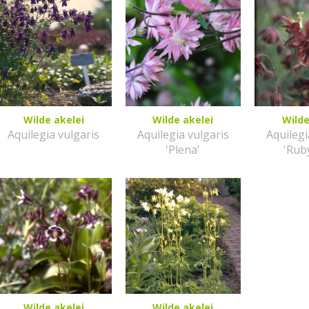
Wilde akelei
Wilde akelei
Wilde
Aquilegia vulgaris
Aquilegia vulgaris
Aquilegi
'Plena'
'Rub
Wilde akelei
Wilde akelei