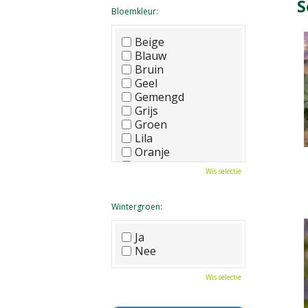
S
Bloemkleur:
Beige
Blauw
Bruin
Geel
Gemengd
Grijs
Groen
Lila
Oranje
Paars
Wis selectie
Rood
Roze
Wit
Wintergroen:
Zwart
Ja
Nee
Wis selectie