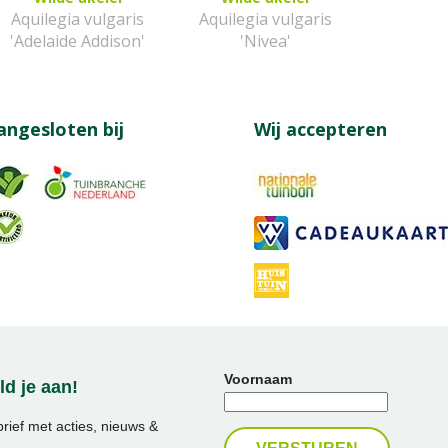
Aquilegia vulgaris
Aquilegia vulgaris
'Adelaide Addison'
'Nivea'
angesloten bij
Wij accepteren
Voornaam
d je aan!
ief met acties, nieuws &