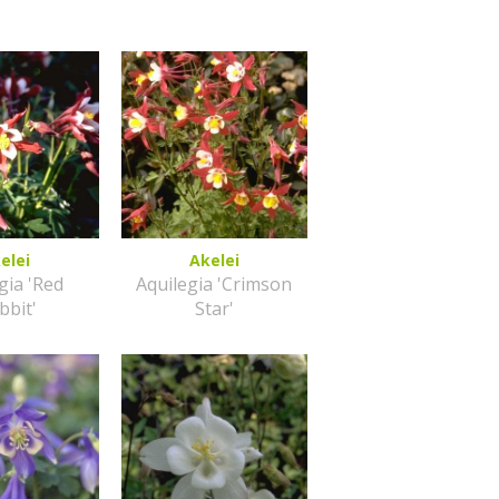
elei
Akelei
gia 'Red
Aquilegia 'Crimson
bbit'
Star'