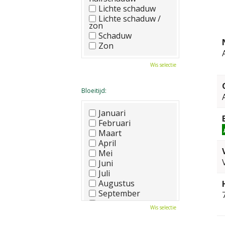
Lichte schaduw
Lichte schaduw /
zon
Schaduw
Zon
Wis selectie
Bloeitijd:
Januari
Februari
Maart
April
Mei
Juni
Juli
Augustus
September
Oktober
Wis selectie
November
December