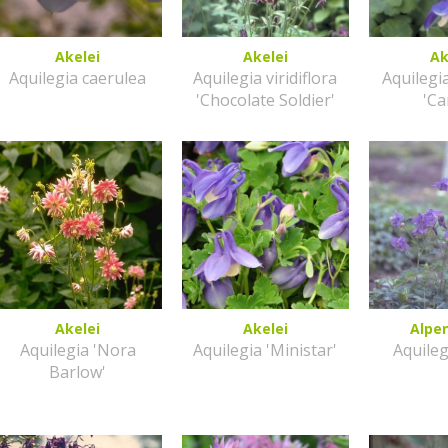
Akelei
Akelei
Ak
Aquilegia caerulea
Aquilegia viridiflora
Aquilegia
'Chocolate Soldier'
'C
Akelei
Akelei
Alpe
Aquilegia 'Nora
Aquilegia 'Ministar'
Aquileg
Barlow'