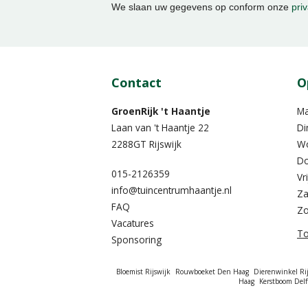
We slaan uw gegevens op conform onze
priv
Contact
O
GroenRijk 't Haantje
M
Laan van 't Haantje 22
Di
2288GT Rijswijk
W
Do
015-2126359
Vr
info@tuincentrumhaantje.nl
Za
FAQ
Z
Vacatures
To
Sponsoring
Bloemist Rijswijk
Rouwboeket Den Haag
Dierenwinkel Rij
Haag
Kerstboom Delf