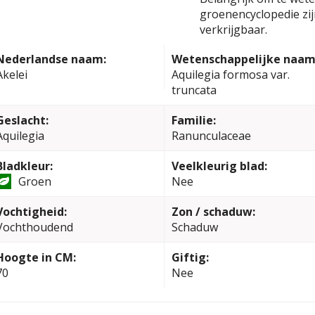
groenencyclopedie zi
verkrijgbaar.
Nederlandse naam:
Wetenschappelijke naam
Akelei
Aquilegia formosa var.
truncata
Geslacht:
Familie:
Aquilegia
Ranunculaceae
Bladkleur:
Veelkleurig blad:
Groen
Nee
Vochtigheid:
Zon / schaduw:
Vochthoudend
Schaduw
Hoogte in CM:
Giftig:
70
Nee