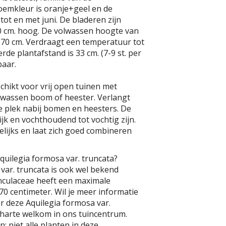
oemkleur is oranje+geel en de
i tot en met juni. De bladeren zijn
 cm. hoog. De volwassen hoogte van
. 70 cm. Verdraagt een temperatuur tot
erde plantafstand is 33 cm. (7-9 st. per
baar.
schikt voor vrij open tuinen met
olwassen boom of heester. Verlangt
e plek nabij bomen en heesters. De
k en vochthoudend tot vochtig zijn.
lijks en laat zich goed combineren
quilegia formosa var. truncata?
var. truncata is ook wel bekend
unculaceae heeft een maximale
0 centimeter. Wil je meer informatie
r deze Aquilegia formosa var.
 harte welkom in ons tuincentrum.
: niet alle planten in deze