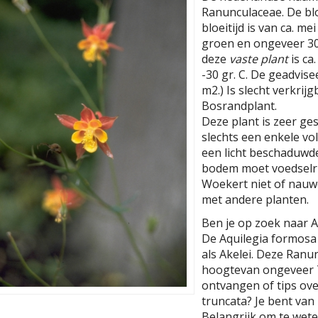
Ranunculaceae. De bl
bloeitijd is van ca. me
groen en ongeveer 30
deze
vaste plant
is ca
-30 gr. C. De geadvise
m2.) Is slecht verkrijg
Bosrandplant.
Deze plant is zeer ge
slechts een enkele v
een licht beschaduwd
bodem moet voedselrij
Woekert niet of nauwe
met andere planten.
Ben je op zoek naar A
De Aquilegia formosa 
als Akelei. Deze Ran
hoogtevan ongeveer 7
ontvangen of tips ove
truncata? Je bent van
Belangrijk om te weten