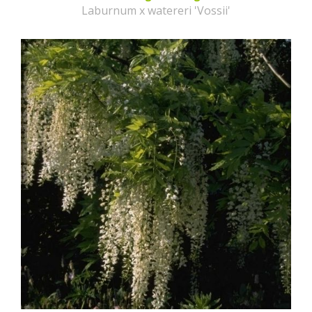
Laburnum x watereri 'Vossii'