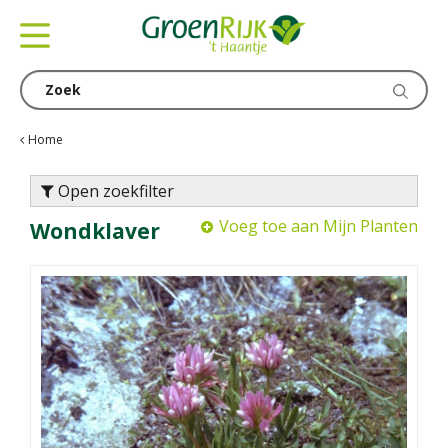
G
a
n
a
a
r
c
Home
o
n
Open zoekfilter
t
Voeg toe aan Mijn Planten
Wondklaver
e
n
t