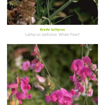
Brede lathyrus
Lathyrus latifolius 'White Pearl'