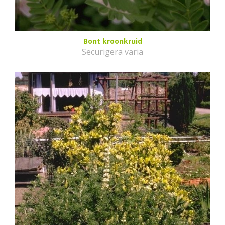
Bont kroonkruid
Securigera varia