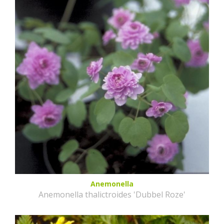
Anemonella
Anemonella thalictroides 'Dubbel Roze'