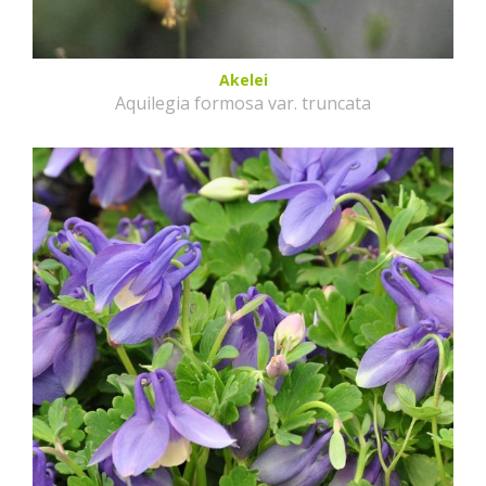
Akelei
Aquilegia formosa var. truncata