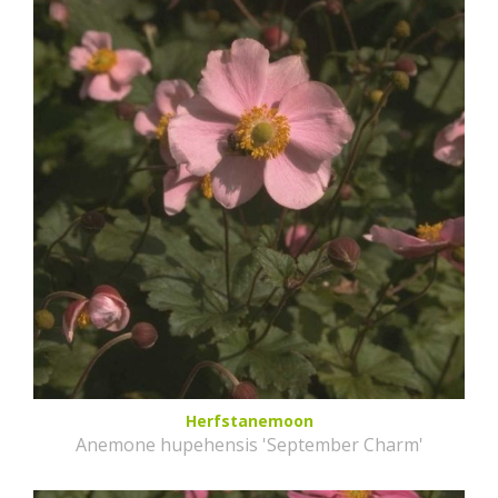
Herfstanemoon
Anemone hupehensis 'September Charm'