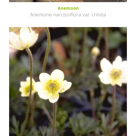
Anemoon
Anemone narcissiflora var. crinita