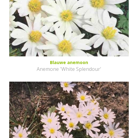
Blauwe anemoon
Anemone 'White Splendour'