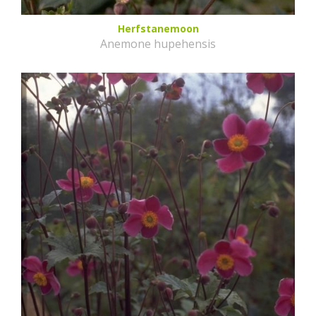
Herfstanemoon
Anemone hupehensis