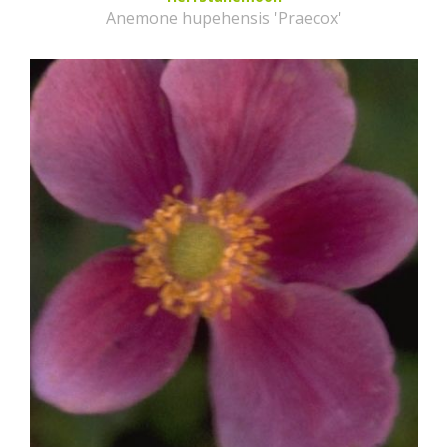
Anemone hupehensis 'Praecox'