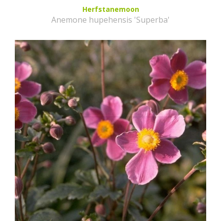
Herfstanemoon
Anemone hupehensis 'Superba'