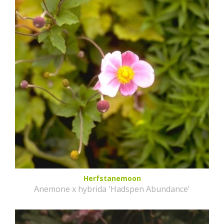
Herfstanemoon
Anemone x hybrida 'Hadspen Abundance'