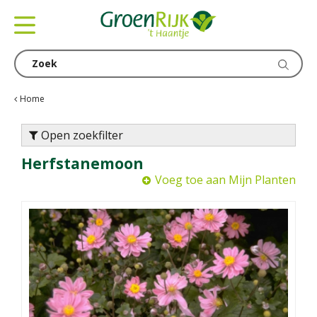
G
a
n
a
a
r
c
Home
o
n
Open zoekfilter
t
Herfstanemoon
e
n
Voeg toe aan Mijn Planten
t