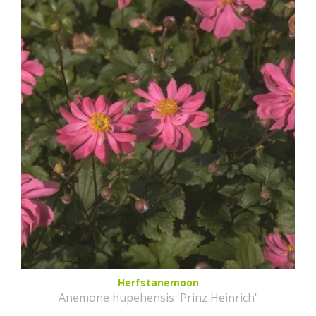
Herfstanemoon
Anemone hupehensis 'Prinz Heinrich'