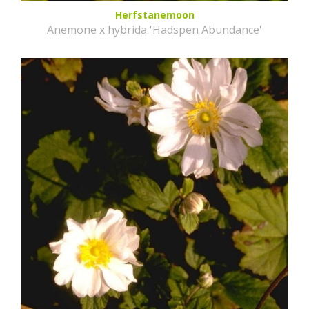
Herfstanemoon
Anemone x hybrida 'Hadspen Abundance'