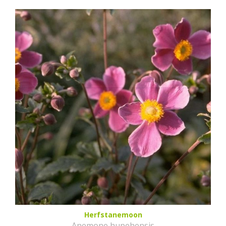
Herfstanemoon
Anemone hupehensis