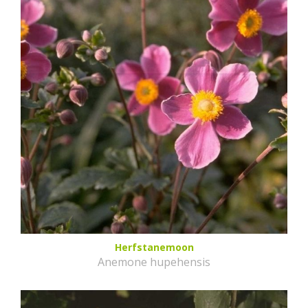
Herfstanemoon
Anemone hupehensis