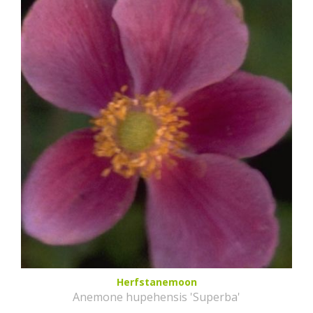
Herfstanemoon
Anemone hupehensis 'Superba'