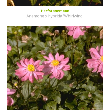
Herfstanemoon
Anemone x hybrida 'Whirlwind'