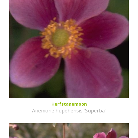
Herfstanemoon
Anemone hupehensis 'Superba'