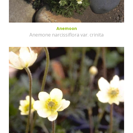
Anemoon
Anemone narcissiflora var. crinita