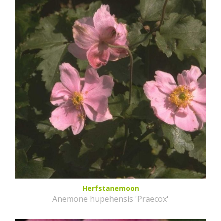
Herfstanemoon
Anemone hupehensis 'Praecox'