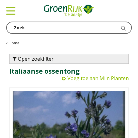
G
a
n
a
a
r
c
Home
o
n
Open zoekfilter
t
Italiaanse ossentong
e
n
Voeg toe aan Mijn Planten
t