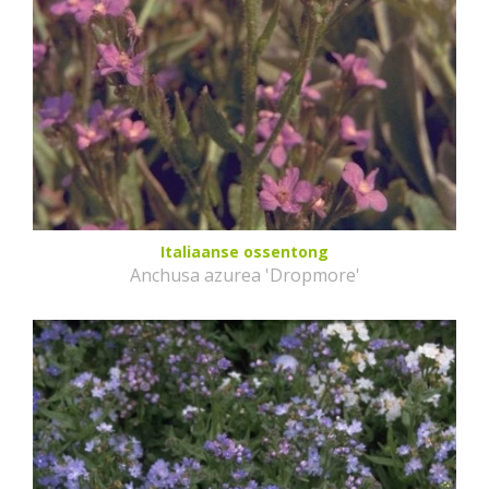
Italiaanse ossentong
Anchusa azurea 'Dropmore'