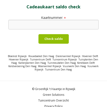
Cadeaukaart saldo check
Kaartnummer:
*
Check saldo
Bloemist Rijswijk
Rouwboeket Den Haag
Dierenwinkel Rijswijk
Hovenier Delft
Hovenier Rijswijk
Tuincentrum Delft
Tuincentrum Rijswijk
Tuinplanten Den
Haag
Kamerplanten Den Haag
Tuinmeubelen Den Haag
Kerstboom Delft
Kerstversiering Den Haag
Woonwinkel Rijswijk
Vuurwerk Den Haag
Vuurwerk
Rijswijk
Tuincentrum Den Haag
© GroenRijk 't Haantje in Rijswijk
Green Solutions
Tuincentrum Overzicht
Privacy Policy