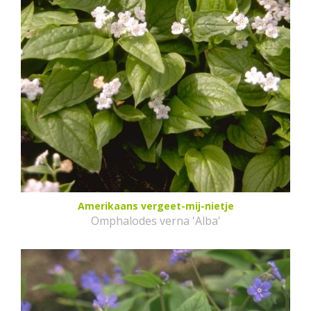
Amerikaans vergeet-mij-nietje
Omphalodes verna 'Alba'