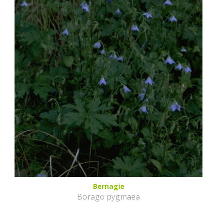
Bernagie
Borago pygmaea