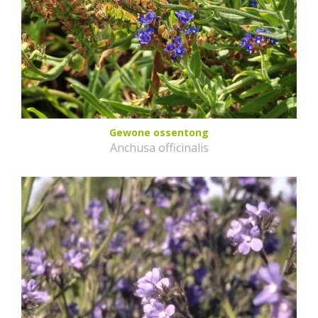
Gewone ossentong
Anchusa officinalis