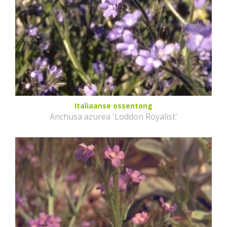
Italiaanse ossentong
Anchusa azurea 'Loddon Royalist'