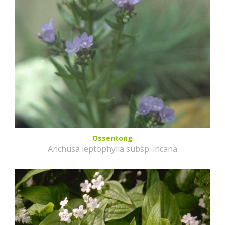
Ossentong
Anchusa leptophylla subsp. incana