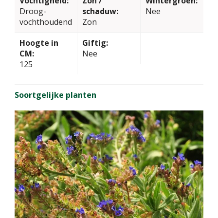
Vochtigheid:
Zon /
Wintergroen:
Droog-
schaduw:
Nee
vochthoudend
Zon
Hoogte in
Giftig:
CM:
Nee
125
Soortgelijke planten