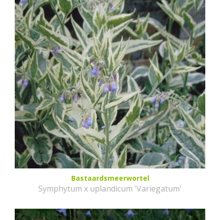
Bastaardsmeerwortel
Symphytum x uplandicum 'Variegatum'