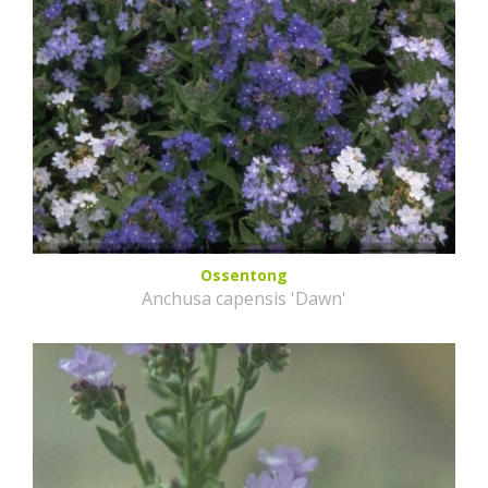
Ossentong
Anchusa capensis 'Dawn'