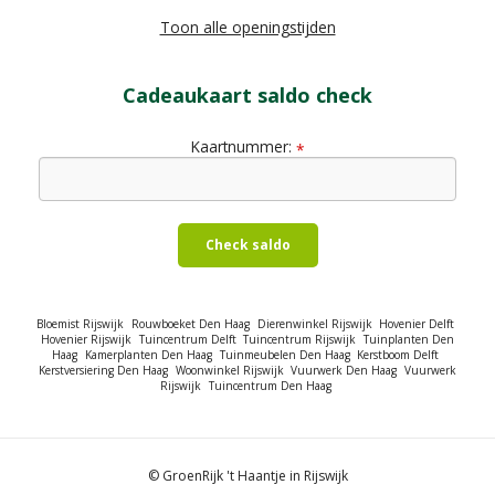
Toon alle openingstijden
Cadeaukaart saldo check
Kaartnummer:
*
Check saldo
Bloemist Rijswijk
Rouwboeket Den Haag
Dierenwinkel Rijswijk
Hovenier Delft
Hovenier Rijswijk
Tuincentrum Delft
Tuincentrum Rijswijk
Tuinplanten Den
Haag
Kamerplanten Den Haag
Tuinmeubelen Den Haag
Kerstboom Delft
Kerstversiering Den Haag
Woonwinkel Rijswijk
Vuurwerk Den Haag
Vuurwerk
Rijswijk
Tuincentrum Den Haag
© GroenRijk 't Haantje in Rijswijk