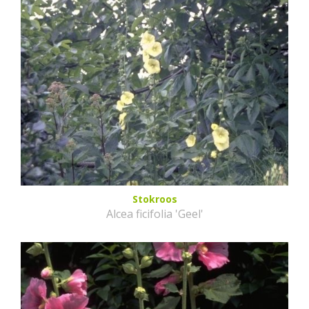
Stokroos
Alcea ficifolia 'Geel'