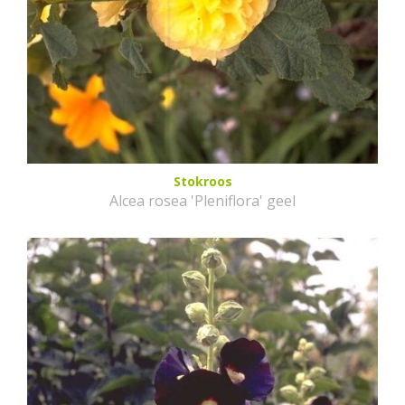
Stokroos
Alcea rosea 'Pleniflora' geel