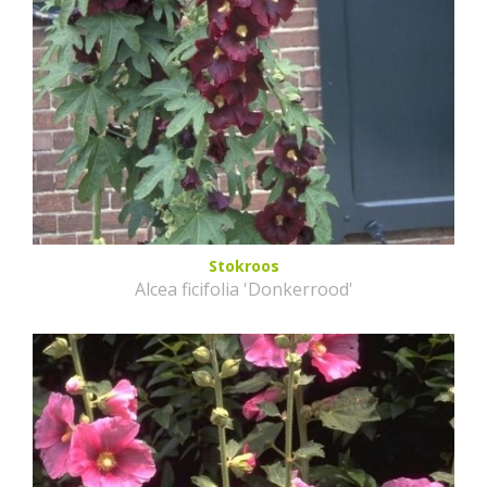
Stokroos
Alcea ficifolia 'Donkerrood'