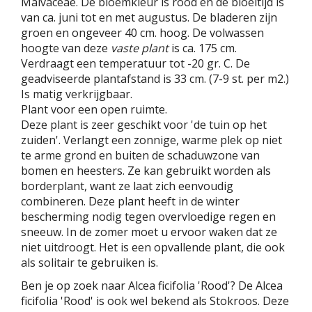
Malvaceae. De bloemkleur is rood en de bloeitijd is
van ca. juni tot en met augustus. De bladeren zijn
groen en ongeveer 40 cm. hoog. De volwassen
hoogte van deze
vaste plant
is ca. 175 cm.
Verdraagt een temperatuur tot -20 gr. C. De
geadviseerde plantafstand is 33 cm. (7-9 st. per m2.)
Is matig verkrijgbaar.
Plant voor een open ruimte.
Deze plant is zeer geschikt voor 'de tuin op het
zuiden'. Verlangt een zonnige, warme plek op niet
te arme grond en buiten de schaduwzone van
bomen en heesters. Ze kan gebruikt worden als
borderplant, want ze laat zich eenvoudig
combineren. Deze plant heeft in de winter
bescherming nodig tegen overvloedige regen en
sneeuw. In de zomer moet u ervoor waken dat ze
niet uitdroogt. Het is een opvallende plant, die ook
als solitair te gebruiken is.
Ben je op zoek naar Alcea ficifolia 'Rood'? De Alcea
ficifolia 'Rood' is ook wel bekend als Stokroos. Deze