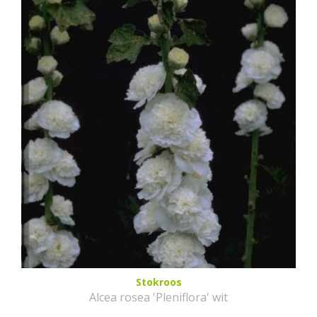
Stokroos
Alcea rosea 'Pleniflora' wit